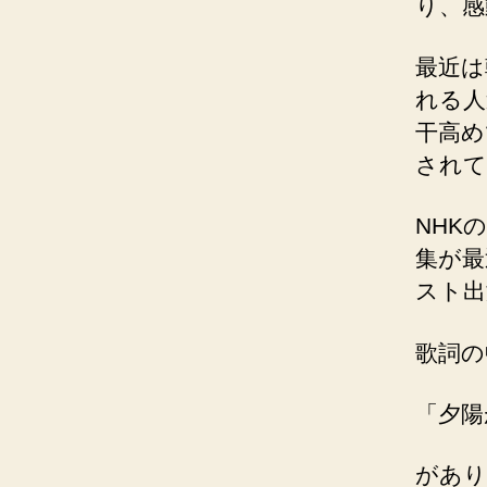
り、感
最近は
れる人
干高め
されて
NHK
集が最
スト出
歌詞の
「夕陽
があり