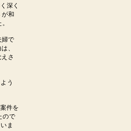
凄く深く
さが和
た。
夫婦で
曲は、
覚えさ
のよう
な案件を
たので
まいま