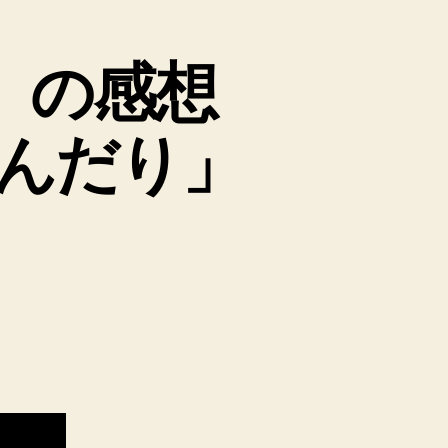
」の感想
んだり」