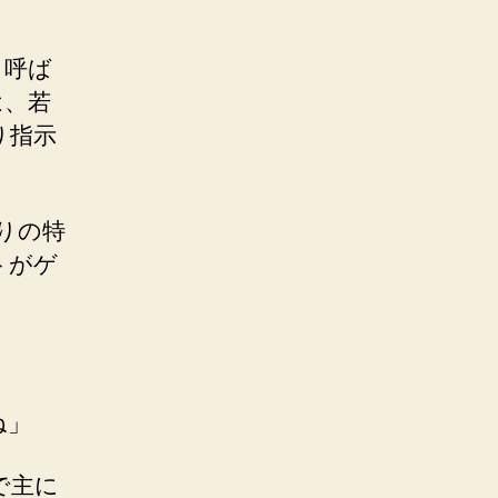
と呼ば
は、若
り指示
りの特
トがゲ
ね」
で主に