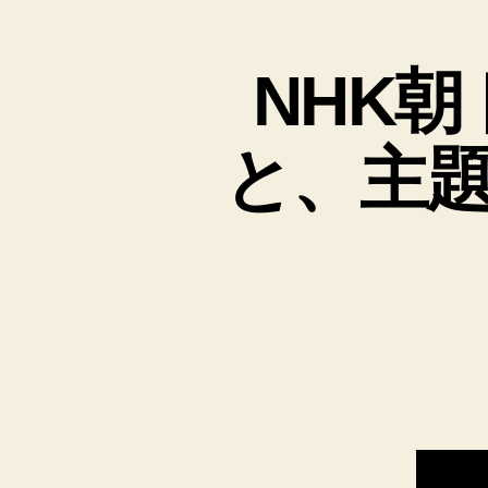
と
NHK
と、主