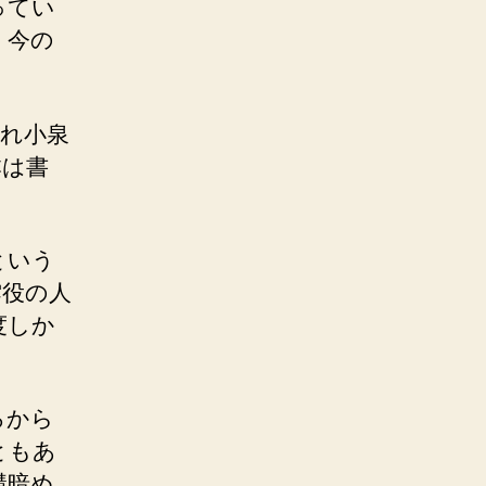
ってい
、今の
れ小泉
本は書
という
雲役の人
度しか
ろから
ともあ
構暗め