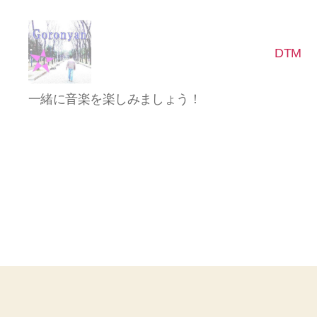
DTM
Goronyan
一緒に音楽を楽しみましょう！
の
DTM
マ
イ
ン
ド
～
音
楽
と
日
常
の
こ