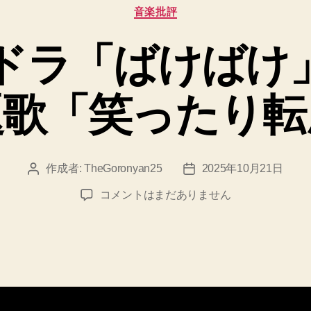
カ
音楽批評
テ
ゴ
朝ドラ「ばけばけ
リ
ー
題歌「笑ったり転
作成者:
TheGoronyan25
2025年10月21日
投
投
稿
稿
NHK
コメントはまだありません
者
日
朝
ド
ラ
「ば
け
ば
け」