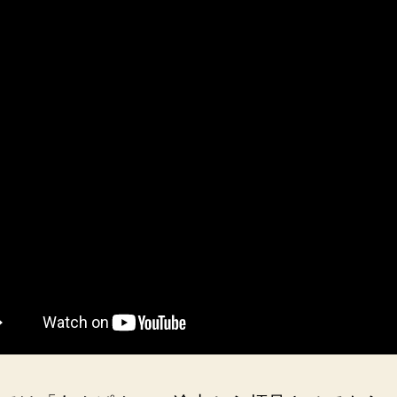
の
感
想
と、
主
題
歌
「笑
っ
た
り
転
ん
だ
り」
へ
の