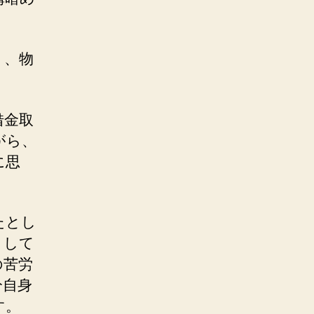
り、物
借金取
がら、
に思
たとし
うして
の苦労
分自身
す。