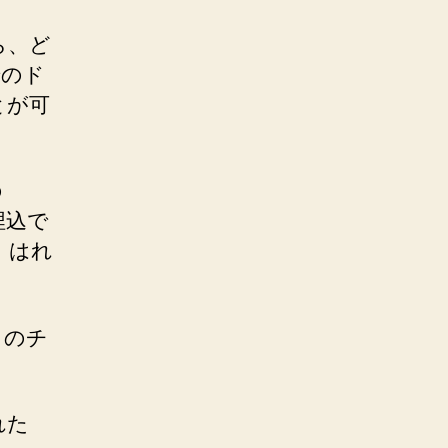
ら、ど
でのド
とが可
の
埋込で
、はれ
」のチ
れた