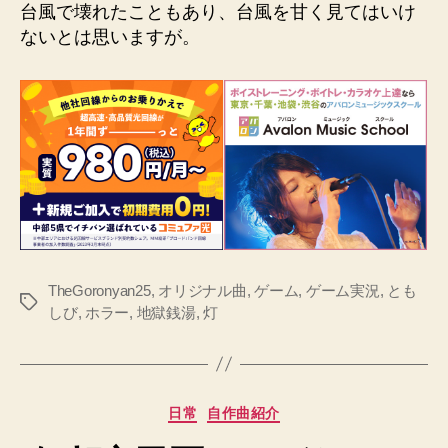
台風で壊れたこともあり、台風を甘く見てはいけ
ないとは思いますが。
TheGoronyan25
,
オリジナル曲
,
ゲーム
,
ゲーム実況
,
とも
タ
しび
,
ホラー
,
地獄銭湯
,
灯
グ
カ
日常
自作曲紹介
テ