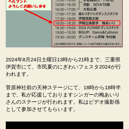
タ
2024
梅
あ
い
り
ス
テ
ー
2024年8月24日土曜日13時から21時まで、三重県
ジ、
伊賀市にて、市民夏のにぎわいフェスタ2024が行
私
われます。
の
ラ
菅原神社前の天神ステージにて、18時から18時半
イ
ブ
まで、私が応援しておりますシンガーの梅あいり
へ
さんのステージが行われます。私はビデオ撮影係
の
として参加させてもらいます。