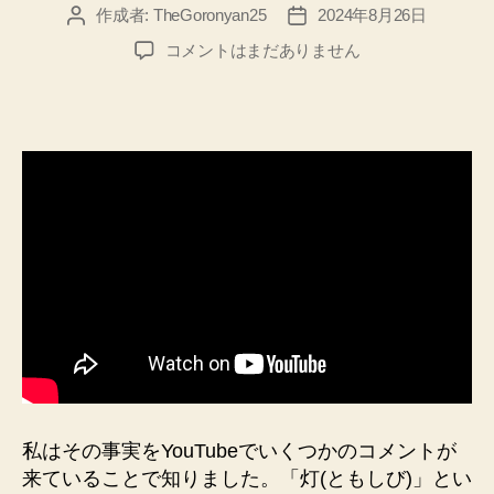
作成者:
TheGoronyan25
2024年8月26日
投
投
稿
稿
ホ
コメントはまだありません
者
日
ラ
ー
ゲ
ー
ム
【地
獄
銭
湯】
に
て、
灯
(と
も
し
び)
私はその事実をYouTubeでいくつかのコメントが
が
来ていることで知りました。「灯(ともしび)」とい
挿