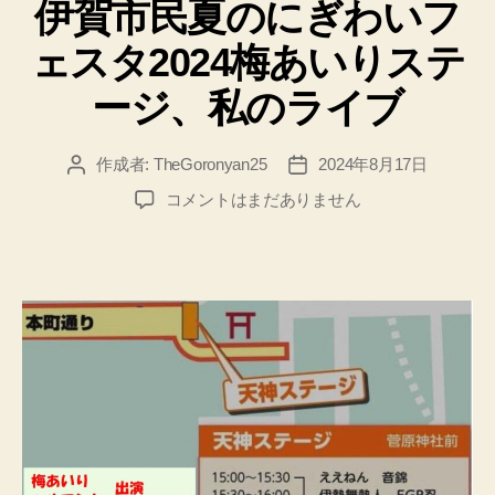
伊賀市民夏のにぎわいフ
ゴ
リ
ェスタ2024梅あいりステ
ー
ージ、私のライブ
作成者:
TheGoronyan25
2024年8月17日
投
投
稿
稿
伊
コメントはまだありません
者
日
賀
市
民
夏
の
に
ぎ
わ
い
フ
ェ
ス