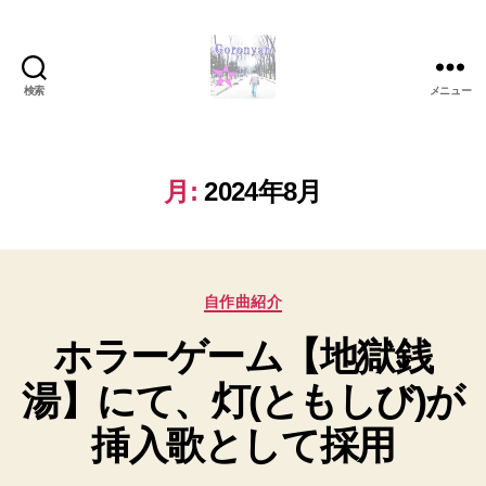
検索
メニュー
Goronyan
の
DTM
マ
月:
2024年8月
イ
ン
ド
～
カ
音
自作曲紹介
テ
楽
ホラーゲーム【地獄銭
ゴ
と
リ
日
湯】にて、灯(ともしび)が
ー
常
の
挿入歌として採用
こ
と