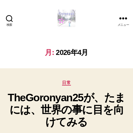
検索
メニュー
Goronyan
の
DTM
マ
月:
2026年4月
イ
ン
ド
～
カ
音
日常
テ
楽
TheGoronyan25が、たま
ゴ
と
リ
日
には、世界の事に目を向
ー
常
の
けてみる
こ
と