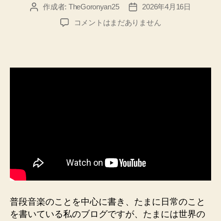
作成者:
TheGoronyan25
2026年4月16日
投
投
稿
稿
TheGoronyan25
コメントはまだありません
者
日
が、
た
ま
に
は、
世
界
の
事
に
目
を
向
け
て
み
普段音楽のことを中心に書き、たまに日常のこと
る
を書いている私のブログですが、たまには世界の
へ