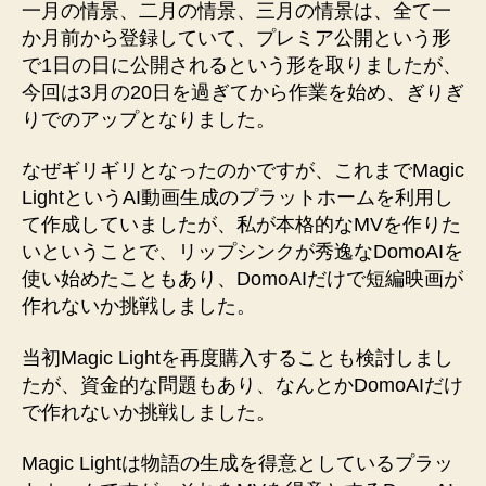
園
一月の情景、二月の情景、三月の情景は、全て一
の
か月前から登録していて、プレミア公開という形
象
で1日の日に公開されるという形を取りましたが、
へ
今回は3月の20日を過ぎてから作業を始め、ぎりぎ
の
りでのアップとなりました。
なぜギリギリとなったのかですが、これまでMagic
LightというAI動画生成のプラットホームを利用し
て作成していましたが、私が本格的なMVを作りた
いということで、リップシンクが秀逸なDomoAIを
使い始めたこともあり、DomoAIだけで短編映画が
作れないか挑戦しました。
当初Magic Lightを再度購入することも検討しまし
たが、資金的な問題もあり、なんとかDomoAIだけ
で作れないか挑戦しました。
Magic Lightは物語の生成を得意としているプラッ