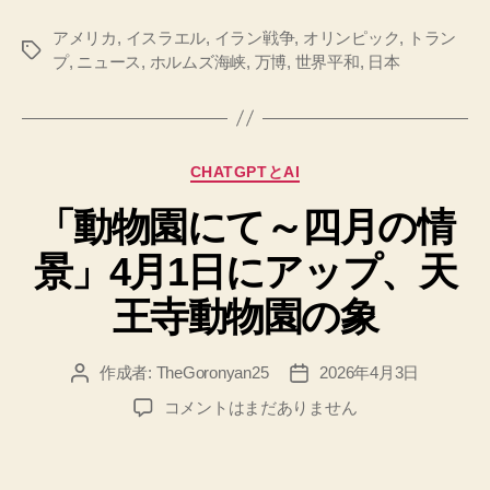
アメリカ
,
イスラエル
,
イラン戦争
,
オリンピック
,
トラン
タ
プ
,
ニュース
,
ホルムズ海峡
,
万博
,
世界平和
,
日本
グ
カ
CHATGPTとAI
テ
「動物園にて～四月の情
ゴ
リ
景」4月1日にアップ、天
ー
王寺動物園の象
作成者:
TheGoronyan25
2026年4月3日
投
投
稿
稿
「動
コメントはまだありません
者
日
物
園
に