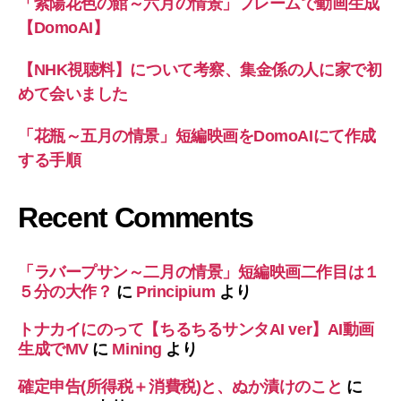
「紫陽花色の館～六月の情景」フレームで動画生成
【DomoAI】
【NHK視聴料】について考察、集金係の人に家で初
めて会いました
「花瓶～五月の情景」短編映画をDomoAIにて作成
する手順
Recent Comments
「ラバープサン～二月の情景」短編映画二作目は１
５分の大作？
に
Principium
より
トナカイにのって【ちるちるサンタAI ver】AI動画
生成でMV
に
Mining
より
確定申告(所得税＋消費税)と、ぬか漬けのこと
に