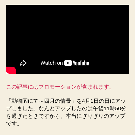
て
～
四
月
の
情
景」
4
月
1
日
に
ア
この記事にはプロモーションが含まれます。
ッ
プ、
「動物園にて～四月の情景」を4月1日の日にアッ
天
プしました。なんとアップしたのは午後11時50分
王
を過ぎたときですから、本当にぎりぎりのアップ
寺
動
です。
物