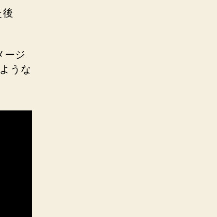
た後
メージ
のような