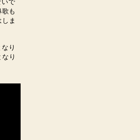
ないで
鼻歌も
はしま
となり
となり