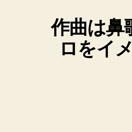
と
作曲は鼻
ロをイ