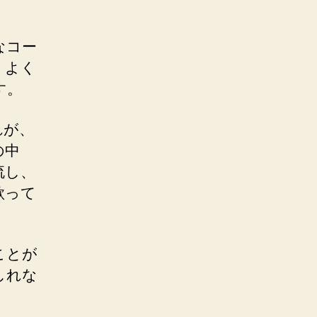
なコー
、よく
す。
れが、
の中
流し、
歌って
ことが
しれな