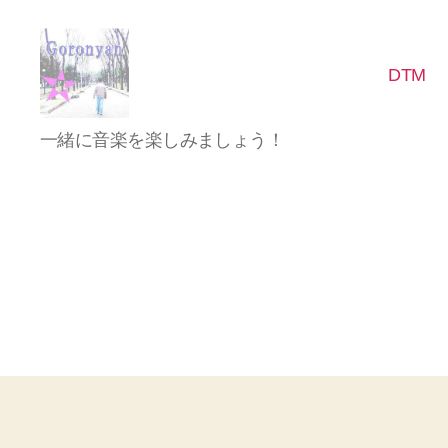
DTM
Goronyan
一緒に音楽を楽しみましょう！
の
DTM
マ
イ
ン
ド
～
音
楽
と
日
常
の
こ