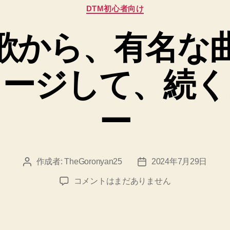
カ
DTM初心者向け
テ
ゴ
歌から、有名な
リ
ー
メージして、続く
ー
作成者:
TheGoronyan25
2024年7月29日
投
投
稿
稿
作
コメントはまだありません
者
日
曲
は
鼻
歌