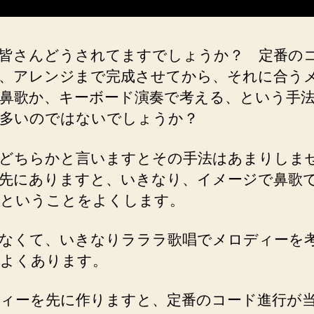
続
く
メ
皆さんどうされてますでしょうか？ 定番の
ロ
デ
、アレンジまで完成させてから、それに合う
ィ
鼻歌か、キーボード演奏で考える、という手
ー
多いのではないでしょうか？
へ
の
どちらかと言いますとその手法はあまりしま
先にありますと、いきなり、イメージで鼻歌
ということをよくします。
なくて、いきなりラララ歌唱でメロディーを
よくあります。
ィーを先に作りますと、定番のコード進行が