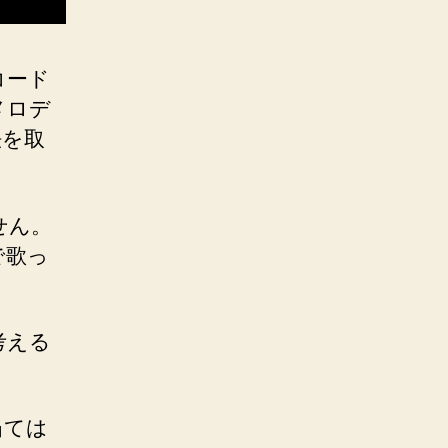
コード
メロデ
法を取
せん。
で歌っ
考える
当ては