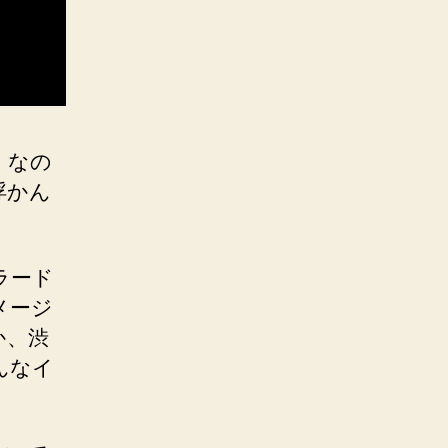
くなの
浮かん
ラード
メージ
か、渋
んなイ