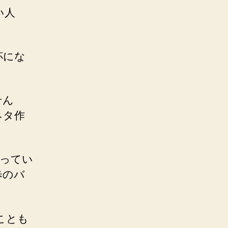
い人
。
杯にな
せん
ネタ作
行ってい
歩のバ
ことも