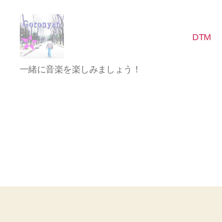
DTM
Goronyan
一緒に音楽を楽しみましょう！
の
DTM
マ
イ
ン
ド
～
音
楽
と
日
常
の
こ