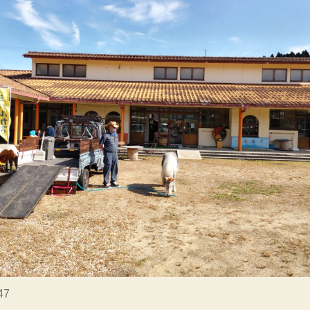
ル
カ
ス」
に
て、
ほ
の
ぼ
の
ピ
ア
ノ
体
験
へ
の
47