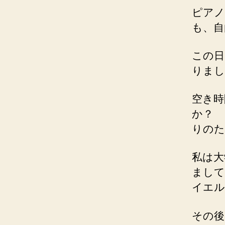
ピアノ
も、自
この日
りまし
空き時
か？ 
りのた
私は大
まして
イエル
その後