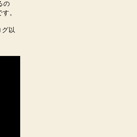
るの
です。
ログ以