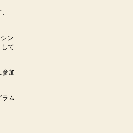
す、
のシン
として
に参加
グラム