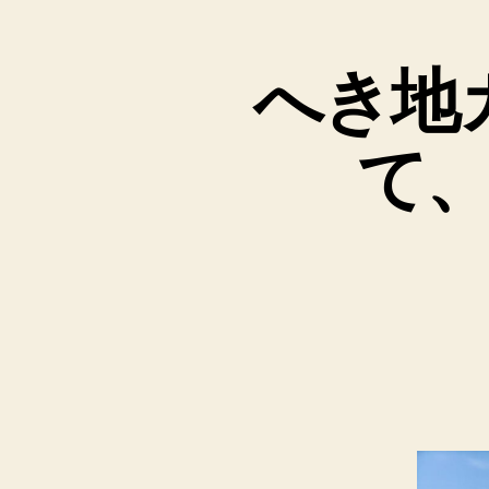
と
へき地
て