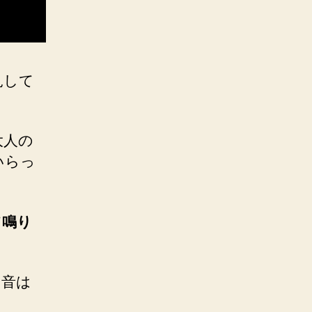
見して
大人の
いらっ
て鳴り
る音は