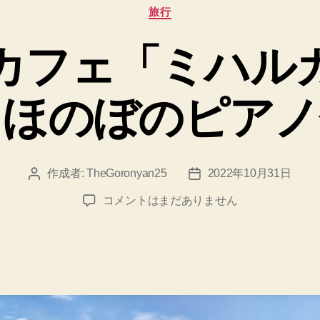
カ
旅行
テ
ゴ
カフェ「ミハル
リ
ー
、ほのぼのピアノ
作成者:
TheGoronyan25
2022年10月31日
投
投
稿
稿
へ
コメントはまだありません
者
日
き
地
カ
フ
ェ
「ミ
ハ