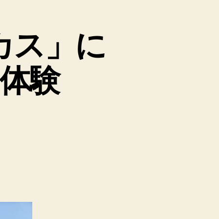
カス」に
体験