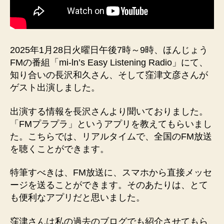
窪
津
さ
ん、
長
2025年1月28日火曜日午後7時～9時、ほんじょう
沢
FMの番組「mi-ln’s Easy Listening Radio」にて、
さ
知り合いの長沢和久さん、そして窪津文彦さんが
ん
ゲスト出演しました。
ゲ
ス
ト
出演する情報を長沢さんより聞いておりました。
出
「FMプラプラ」というアプリを教えてもらいまし
演
た。こちらでは、リアルタイムで、全国のFM放送
「ふ
を聴くことができます。
る
さ
特筆すべきは、FM放送に、スマホから直接メッセ
と」
ージを送ることができます。そのあたりは、とて
へ
も便利なアプリだと思いました。
の
窪津さんは私の過去のブログでも紹介させてもら