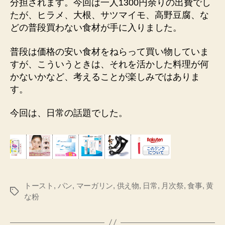
分担されます。今回は一人1300円余りの出費でし
たが、ヒラメ、大根、サツマイモ、高野豆腐、な
どの普段買わない食材が手に入りました。
普段は価格の安い食材をねらって買い物していま
すが、こういうときは、それを活かした料理が何
かないかなど、考えることが楽しみではありま
す。
今回は、日常の話題でした。
トースト
,
パン
,
マーガリン
,
供え物
,
日常
,
月次祭
,
食事
,
黄
タ
な粉
グ