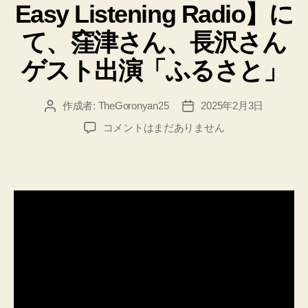
Easy Listening Radio】に
ー
て、窪津さん、長沢さん
ゲスト出演「ふるさと」
作成者:
TheGoronyan25
2025年2月3日
投
投
稿
稿
ほ
コメントはまだありません
者
日
ん
じ
ょ
う
FM【mi-
ln’s
Easy
Listening
Radio】
に
て、