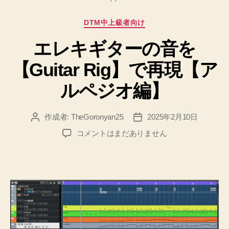
カ
DTM中上級者向け
テ
エレキギターの音を
ゴ
リ
【Guitar Rig】で再現【ア
ー
ルペジオ編】
作成者:
TheGoronyan25
2025年2月10日
投
投
稿
稿
エ
コメントはまだありません
者
日
レ
キ
ギ
タ
ー
の
音
を