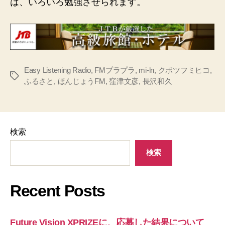
は、いろいろ勉強させられます。
Easy Listening Radio
,
FMプラプラ
,
mi-ln
,
クボツフミヒコ
,
タ
ふるさと
,
ほんじょうFM
,
窪津文彦
,
長沢和久
グ
検索
検索
Recent Posts
Future Vision XPRIZEに、応募した結果について