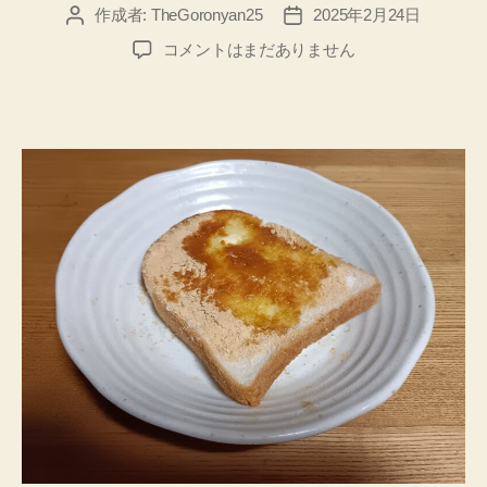
作成者:
TheGoronyan25
2025年2月24日
投
投
稿
稿
Goronyan
コメントはまだありません
者
日
の
食
生
活、
黄
な
粉
マ
ー
ガ
リ
ン
パ
ン、
米
ぬ
か、
供