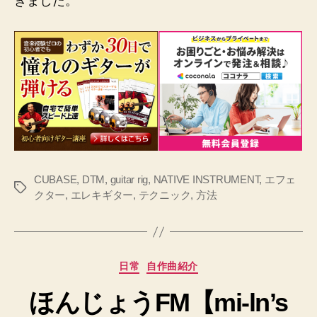
きました。
CUBASE
,
DTM
,
guitar rig
,
NATIVE INSTRUMENT
,
エフェ
タ
クター
,
エレキギター
,
テクニック
,
方法
グ
カ
日常
自作曲紹介
テ
ほんじょうFM【mi-ln’s
ゴ
リ