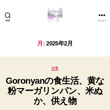
検索
メニュー
Goronyan
の
DTM
マ
月:
2025年2月
イ
ン
ド
～
カ
音
日常
テ
楽
Goronyanの食生活、黄な
ゴ
と
リ
日
粉マーガリンパン、米ぬ
ー
常
の
か、供え物
こ
と