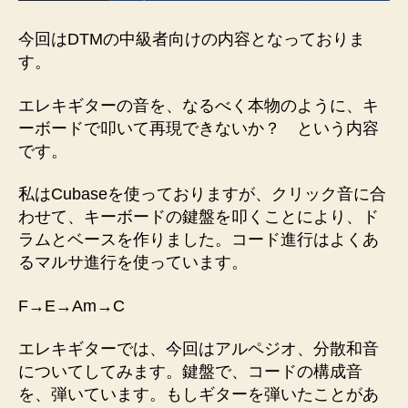
【Guitar
Rig】
今回はDTMの中級者向けの内容となっておりま
で
す。
再
現
エレキギターの音を、なるべく本物のように、キ
【ア
ーボードで叩いて再現できないか？ という内容
ル
ペ
です。
ジ
オ
私はCubaseを使っておりますが、クリック音に合
編】
わせて、キーボードの鍵盤を叩くことにより、ド
へ
ラムとベースを作りました。コード進行はよくあ
の
るマルサ進行を使っています。
F→E→Am→C
エレキギターでは、今回はアルペジオ、分散和音
についてしてみます。鍵盤で、コードの構成音
を、弾いています。もしギターを弾いたことがあ