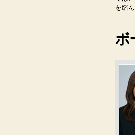
を踏ん
ボ