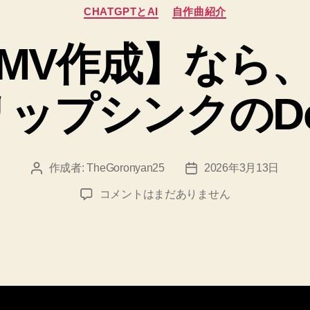
カ
CHATGPTとAI
自作曲紹介
テ
ゴ
MV作成】なら
リ
ー
ップシンクのDo
作成者:
TheGoronyan25
2026年3月13日
投
投
稿
稿
高
コメントはまだありません
者
日
品
質
【MV
作
成】
な
ら、