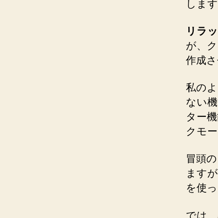
します
リラッ
が、ク
作成さ
私のよ
ない機
ター機
クモー
冒頭の
ますが
を使っ
では、