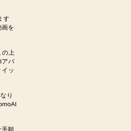
ます
動画を
この上
Iアバ
クイッ
になり
oAI
な手順