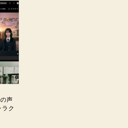
話の声
ャラク
。