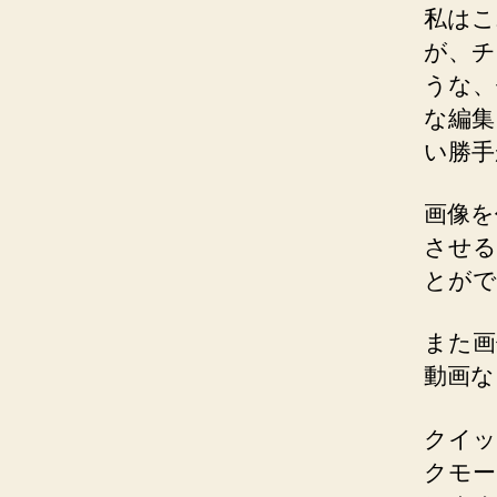
私はこ
が、チ
うな、
な編集
い勝手
画像を
させる
とがで
また画
動画な
クイッ
クモー