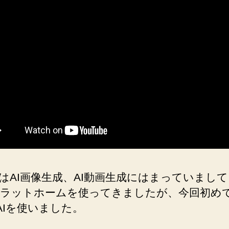
生
き
生
き
し
た
リ
ッ
プ
シ
ン
ク
の
DomoAI
はAI画像生成、AI動画生成にはまっていまし
へ
ラットホームを使ってきましたが、今回初め
の
oAIを使いました。