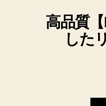
と
高品質【
したリ