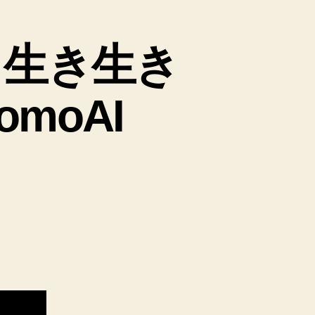
、生き生き
moAI