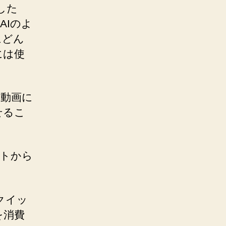
した
AIのよ
にどん
には使
ら動画に
せるこ
ストから
クイッ
を消費