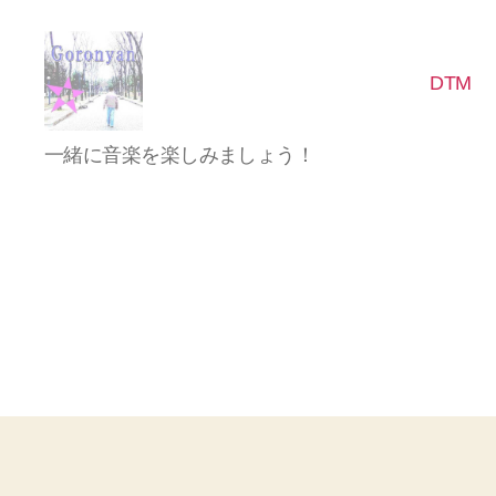
DTM
Goronyan
一緒に音楽を楽しみましょう！
の
DTM
マ
イ
ン
ド
～
音
楽
と
日
常
の
こ