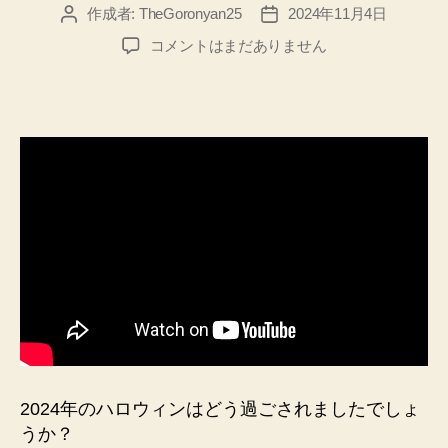
作成者:
TheGoronyan25
2024年11月4日
投
投
稿
稿
ハ
コメントはまだありません
者
日
ロ
ウ
ィ
ン
の
た
め、
DJ
LOVE
の
仮
装
で、
ポ
コ
チ
2024年のハロウィンはどう過ごされましたでしょ
ャ
うか？
配