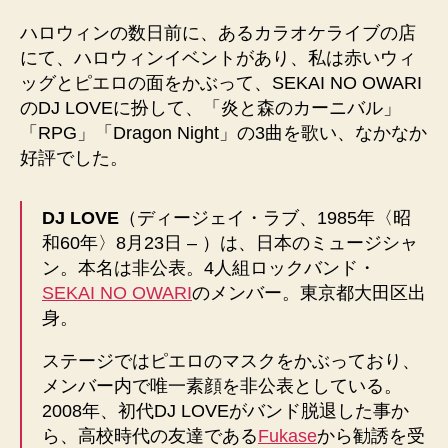
信
ハロウィンの数日前に、あるカラオケライブの店
で
にて、ハロウィンイベントがあり、私は赤いウィ
カ
ラ
ッグとピエロの面をかぶって、SEKAI NO OWARI
オ
のDJ LOVEに扮して、「炎と森のカーニバル」
ケ
「RPG」「Dragon Night」の3曲を歌い、なかなか
へ
好評でした。
の
DJ LOVE
（ディージェイ・ラブ、1985年〈昭
和60年〉8月23日 – ）は、日本のミュージシャ
ン。本名は非公表。4人組ロックバンド・
SEKAI NO OWARI
のメンバー。東京都大田区出
身。
ステージではピエロのマスクをかぶっており、
メンバー内で唯一素顔を非公表としている。
2008年、初代DJ LOVEがバンド脱退した事か
ら、高校時代の友達である
Fukase
から勧誘を受