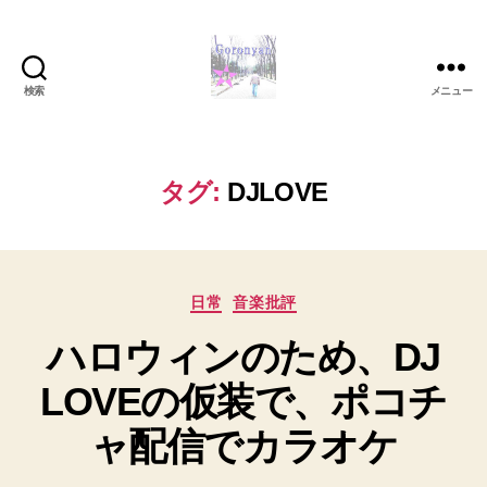
検索
メニュー
Goronyan
の
DTM
マ
タグ:
DJLOVE
イ
ン
ド
～
カ
音
日常
音楽批評
テ
楽
ハロウィンのため、DJ
ゴ
と
リ
日
LOVEの仮装で、ポコチ
ー
常
の
ャ配信でカラオケ
こ
と