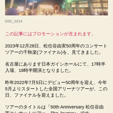
ト
ツ
ア
ー
DSC_0214
千
秋
この記事にはプロモーションが含まれます。
楽
12
月
2023年12月28日、松任谷由実50周年のコンサート
28
ツアーの千秋楽(ファイナル)を、見てきました。
日
見
名古屋にあります日本ガイシホールにて、17時半
て
入場、18時半開演となりました。
感
動
昨年2022年7月5日にデビュー50周年を迎え、今年
へ
5月よりスタートした全国アリーナツアーが、この
の
日、ファイナルを迎えました。
ツアーのタイトルは「50th Anniversary 松任谷由