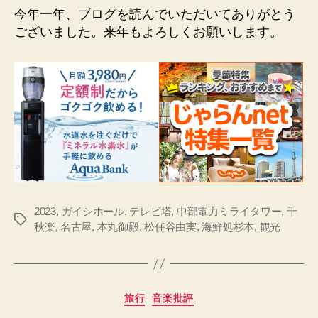
今年一年、ブログを読んでいただいてありがとう
ございました。来年もよろしくお願いします。
2023
,
ガイシホール
,
テレビ塔
,
中部電力ミライタワー
,
千
タ
秋楽
,
名古屋
,
本丸御殿
,
松任谷由実
,
海鮮処杉本
,
観光
グ
カ
旅行
音楽批評
テ