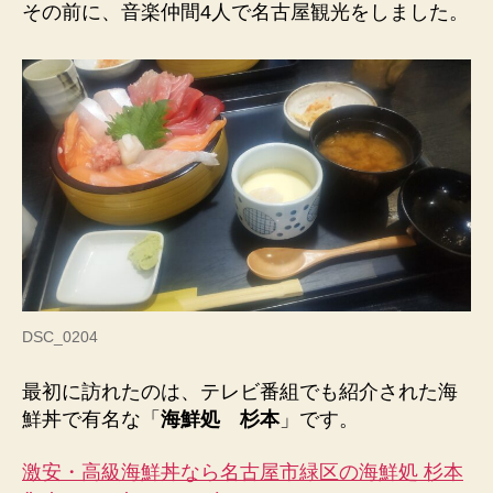
その前に、音楽仲間4人で名古屋観光をしました。
イ
タ
ワ
ー
へ
の
DSC_0204
最初に訪れたのは、テレビ番組でも紹介された海
鮮丼で有名な「
海鮮処 杉本
」です。
激安・高級海鮮丼なら名古屋市緑区の海鮮処 杉本