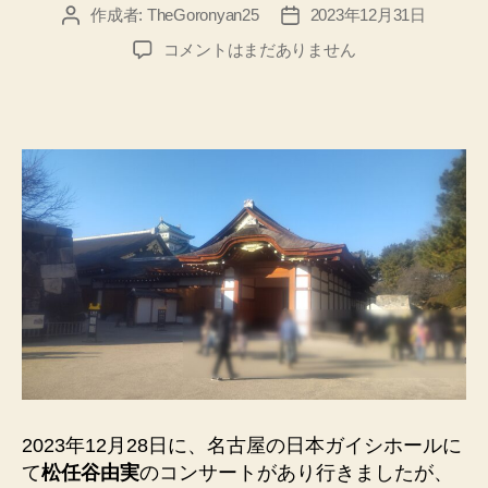
作成者:
TheGoronyan25
2023年12月31日
投
投
稿
稿
【名
コメントはまだありません
者
日
古
屋
観
光】
名
古
屋
城
本
丸
御
殿、
中
部
電
力
2023年12月28日に、名古屋の日本ガイシホールに
ミ
て
松任谷由実
のコンサートがあり行きましたが、
ラ