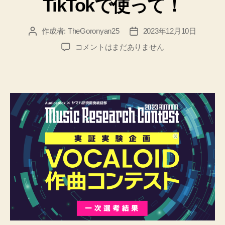
TikTokで使って！
作成者:
TheGoronyan25
2023年12月10日
投
投
稿
稿
【ボ
コメントはまだありません
者
日
ー
カ
ロ
イ
ド
作
曲
コ
ン
テ
ス
ト】
一
次
選
考