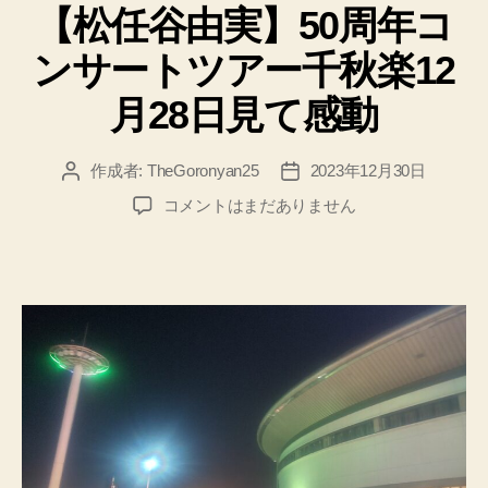
【松任谷由実】50周年コ
ゴ
リ
ンサートツアー千秋楽12
ー
月28日見て感動
作成者:
TheGoronyan25
2023年12月30日
投
投
稿
稿
【松
コメントはまだありません
者
日
任
谷
由
実】
50
周
年
コ
ン
サ
ー