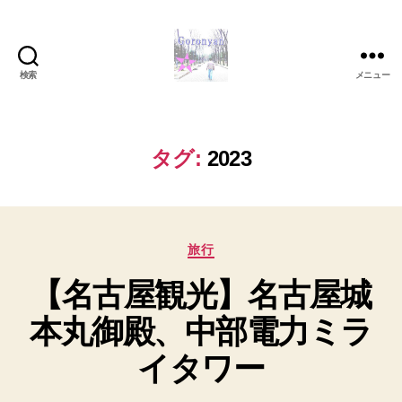
検索
メニュー
Goronyan
の
DTM
マ
タグ:
2023
イ
ン
ド
～
カ
音
旅行
テ
楽
【名古屋観光】名古屋城
ゴ
と
リ
日
本丸御殿、中部電力ミラ
ー
常
の
イタワー
こ
と