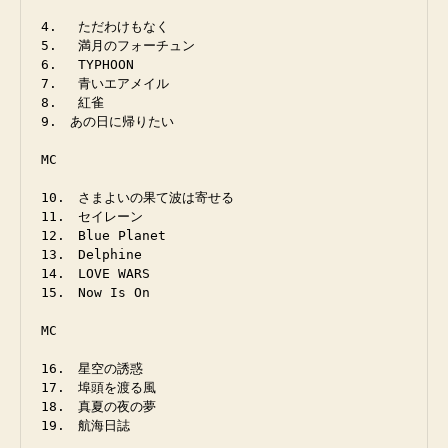
4. 　ただわけもなく

5. 　満月のフォーチュン

6. 　TYPHOON

7. 　青いエアメイル

8. 　紅雀

9.　あの日に帰りたい

MC

10.　さまよいの果て波は寄せる

11.　セイレーン

12.　Blue Planet

13.　Delphine

14.　LOVE WARS

15.　Now Is On

MC

16.　星空の誘惑

17.　埠頭を渡る風

18.　真夏の夜の夢

19.　航海日誌
