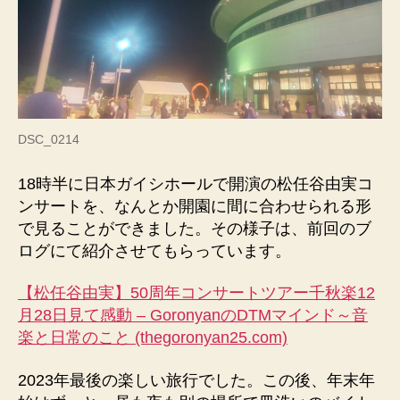
DSC_0214
18時半に日本ガイシホールで開演の松任谷由実コ
ンサートを、なんとか開園に間に合わせられる形
で見ることができました。その様子は、前回のブ
ログにて紹介させてもらっています。
【松任谷由実】50周年コンサートツアー千秋楽12
月28日見て感動 – GoronyanのDTMマインド～音
楽と日常のこと (thegoronyan25.com)
2023年最後の楽しい旅行でした。この後、年末年