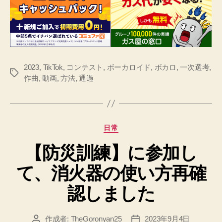
2023
,
TikTok
,
コンテスト
,
ボーカロイド
,
ボカロ
,
一次選考
,
タ
作曲
,
動画
,
方法
,
通過
グ
カ
日常
テ
【防災訓練】に参加し
ゴ
リ
て、消火器の使い方再確
ー
認しました
作成者:
TheGoronyan25
2023年9月4日
投
投