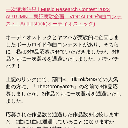
通
一次選考結果 | Music Research Contest 2023
過
AUTUMN – 実証実験企画：VOCALOID作曲コンテ
TikTok
スト | Audiostock(オーディオストック)
で
使
っ
オーディオストックとヤマハが実験的に企画しま
て！
したボーカロイド作曲コンテストがあり、そちら
へ
に、私は3作品応募させていただきましたが、3作
の
品ともに一次選考を通過いたしました。パチパチ
パチ！
上記のリンクにて、部門B、TikTok/SNSでの人気
曲の方に、「TheGoronyan25」の名前で3作品応
募しましたが、3作品ともに一次選考を通過いたし
ました。
応募された作品数と通過した作品数を比較します
と、2曲に1曲は通過していることになりますか