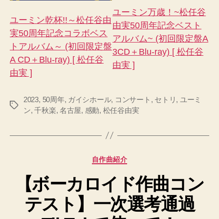
ユーミン万歳！~松任谷
ユーミン乾杯!!～松任谷由
由実50周年記念ベスト
実50周年記念コラボベス
アルバム~ (初回限定盤A
トアルバム～ (初回限定盤
3CD＋Blu-ray) [ 松任谷
A CD＋Blu-ray) [ 松任谷
由実 ]
由実 ]
2023
,
50周年
,
ガイシホール
,
コンサート
,
セトリ
,
ユーミ
タ
ン
,
千秋楽
,
名古屋
,
感動
,
松任谷由実
グ
カ
自作曲紹介
テ
【ボーカロイド作曲コン
ゴ
リ
テスト】一次選考通過
ー