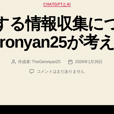
カ
CHATGPTとAI
テ
ゴ
関する情報収集に
リ
ー
oronyan25が
作成者:
TheGoronyan25
2026年1月26日
投
投
稿
稿
AI
コメントはまだありません
者
日
に
関
す
る
情
報
収