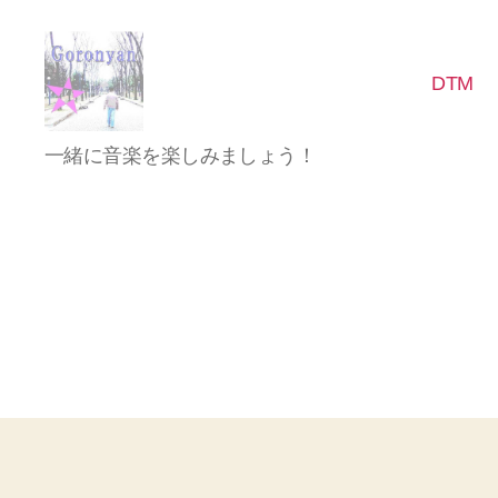
DTM
Goronyan
一緒に音楽を楽しみましょう！
の
DTM
マ
イ
ン
ド
～
音
楽
と
日
常
の
こ