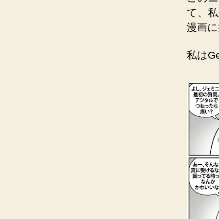
て、
漫画に
私はG