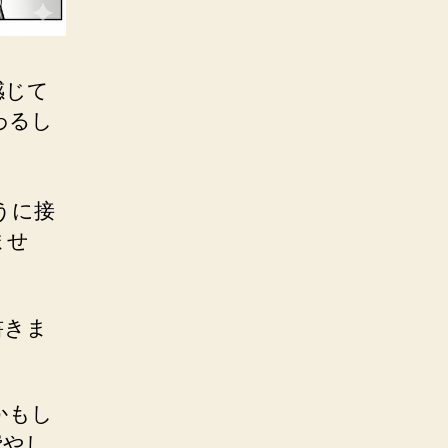
感じて
わるし
うに接
ませ
書きま
かもし
費やし