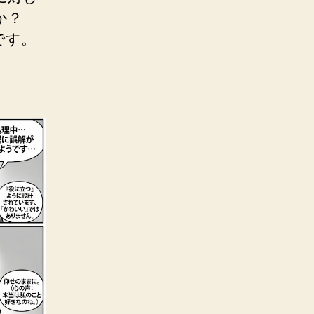
のか？
です。
。