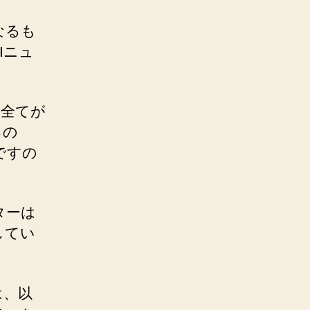
なるも
Iニュ
、全てが
るの
ですの
ターは
してい
は、以