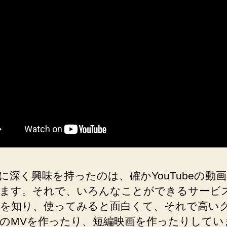
集
に
つ
い
て
私
TheGoronyan25
が
考
え
る
こ
と
へ
Iに深く興味を持ったのは、確かYouTubeの動
の
ます。それで、いろんなことができるサービ
を知り、使ってみると面白くて、それで高い
のMVを作ったり、短編映画を作ったりしてい