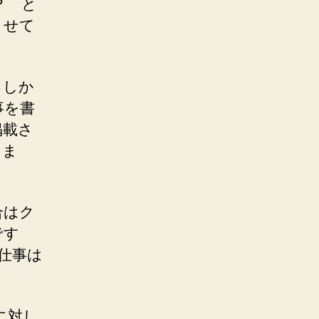
？ と
させて
るしか
事を書
掲載さ
しま
合はク
です
仕事は
iに対し