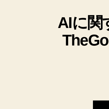
と
AIに
TheG