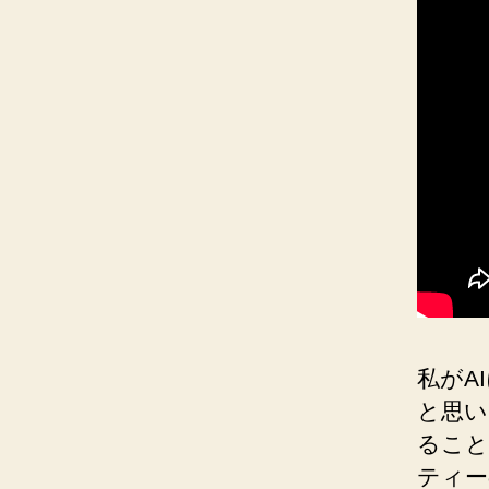
私がA
と思い
ること
ティー