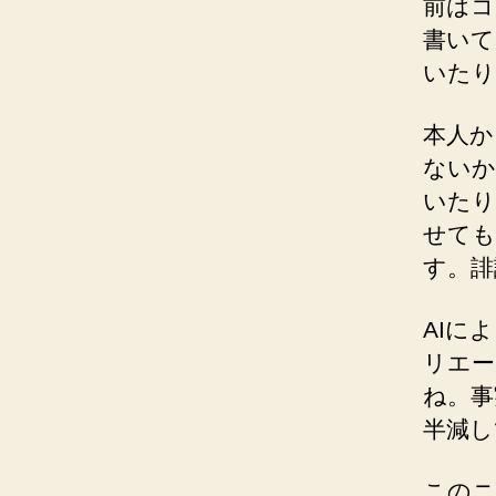
前はコ
書いて
いたり
本人か
ないか
いたり
せても
す。誹
AIに
リエー
ね。事
半減し
このニ