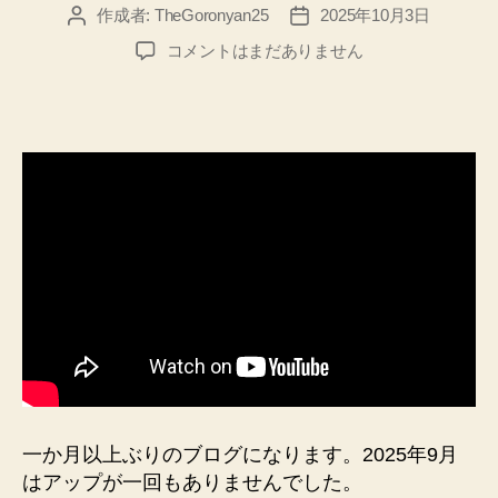
作成者:
TheGoronyan25
2025年10月3日
投
投
稿
稿
て
コメントはまだありません
者
日
の
ひ
ら
の
約
束
【Arnota
ア
ル
ノ
タ】
に
て、
ア
レ
ン
一か月以上ぶりのブログになります。2025年9月
ジ
はアップが一回もありませんでした。
担