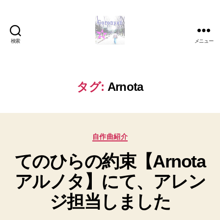
検索
メニュー
Goronyan
の
DTM
マ
タグ:
Arnota
イ
ン
ド
～
カ
音
自作曲紹介
テ
楽
てのひらの約束【Arnota
ゴ
と
リ
日
アルノタ】にて、アレン
ー
常
の
ジ担当しました
こ
と