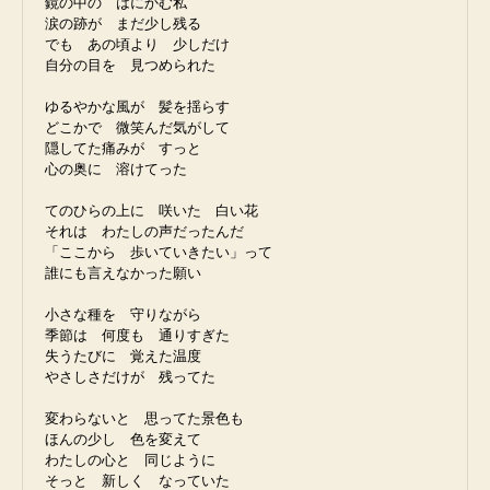
鏡の中の　はにかむ私  
涙の跡が　まだ少し残る  
でも　あの頃より　少しだけ  
自分の目を　見つめられた  
ゆるやかな風が　髪を揺らす  
どこかで　微笑んだ気がして  
隠してた痛みが　すっと  
心の奥に　溶けてった
てのひらの上に　咲いた　白い花  
それは　わたしの声だったんだ  
「ここから　歩いていきたい」って  
誰にも言えなかった願い
小さな種を　守りながら  
季節は　何度も　通りすぎた  
失うたびに　覚えた温度  
やさしさだけが　残ってた  
変わらないと　思ってた景色も  
ほんの少し　色を変えて  
わたしの心と　同じように  
そっと　新しく　なっていた