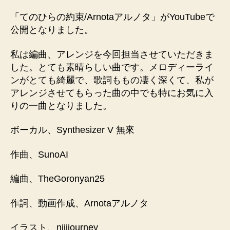
当
「てのひらの約束/Arnotaアルノタ」がYouTubeで
し
公開となりました。
ま
し
た
私は編曲、アレンジを今回担当させていただきま
へ
した。とても素晴らしい曲です。メロディーライ
の
ンがとても綺麗で、歌詞ももの凄く深くて、私が
アレンジさせてもらった曲の中でも特にお気に入
りの一曲となりました。
ボーカル、Synthesizer V 無來
作曲、SunoAI
編曲、TheGoronyan25
作詞、動画作成、Arnotaアルノタ
イラスト、nijijourney