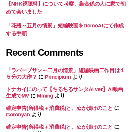
【NHK視聴料】について考察、集金係の人に家で初
めて会いました
「花瓶～五月の情景」短編映画をDomoAIにて作成
する手順
Recent Comments
「ラバープサン～二月の情景」短編映画二作目は１
５分の大作？
に
Principium
より
トナカイにのって【ちるちるサンタAI ver】AI動画
生成でMV
に
Mining
より
確定申告(所得税＋消費税)と、ぬか漬けのこと
に
Goronyan
より
確定申告(所得税＋消費税)と、ぬか漬けのこと
に