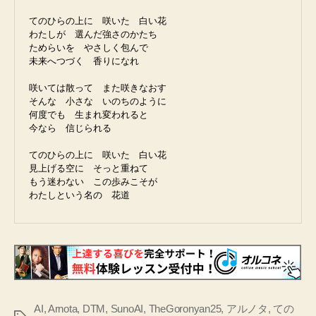
てのひらの上に　咲いた　白い花  
わたしが　選んだ強さのかたち  
ためらいを　やさしく包んで  
未来へつづく　香りになれ
咲いては散って　また咲きなおす  
そんな　小さな　いのちのように  
何度でも　生まれ変われると  
今なら　信じられる
てのひらの上に　咲いた　白い花  
見上げる空に　そっと重ねて  
もう迷わない　この歩みこそが  
わたしという名の　花道
AI
,
Arnota
,
DTM
,
SunoAI
,
TheGoronyan25
,
アルノタ
,
ての