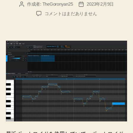
作成者:
TheGoronyan25
2023年2月9日
投
投
稿
稿
ボ
コメントはまだありません
者
日
ー
カ
ロ
イ
ド
で
【テ
ン
ポ
変
更】
の
と
き
に
発
生
す