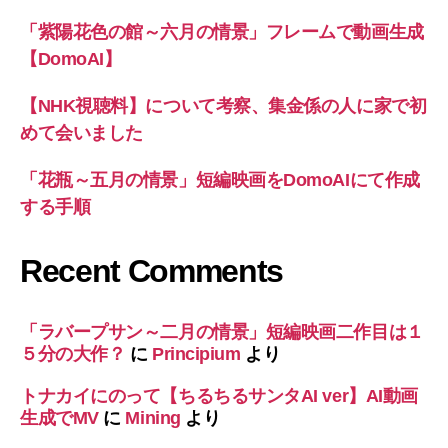
「紫陽花色の館～六月の情景」フレームで動画生成
【DomoAI】
【NHK視聴料】について考察、集金係の人に家で初
めて会いました
「花瓶～五月の情景」短編映画をDomoAIにて作成
する手順
Recent Comments
「ラバープサン～二月の情景」短編映画二作目は１
５分の大作？
に
Principium
より
トナカイにのって【ちるちるサンタAI ver】AI動画
生成でMV
に
Mining
より