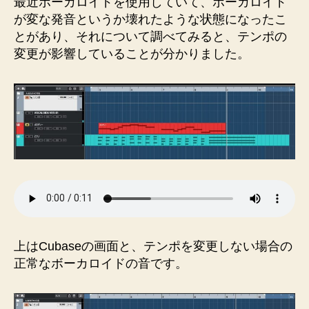
最近ボーカロイドを使用していて、ボーカロイド
る
が変な発音というか壊れたような状態になったこ
不
とがあり、それについて調べてみると、テンポの
具
変更が影響していることが分かりました。
合
に
つ
い
て
へ
の
上はCubaseの画面と、テンポを変更しない場合の
正常なボーカロイドの音です。