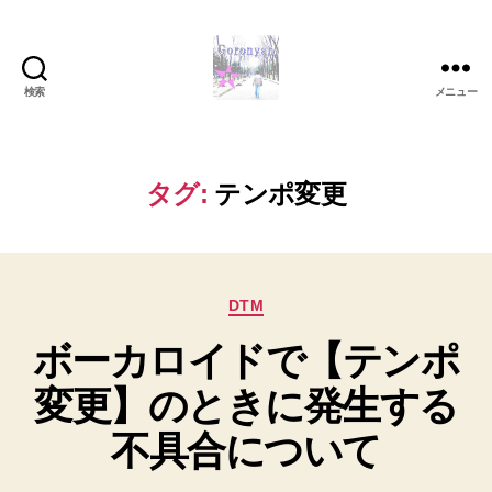
検索
メニュー
Goronyan
の
DTM
マ
タグ:
テンポ変更
イ
ン
ド
～
カ
音
DTM
テ
楽
ボーカロイドで【テンポ
ゴ
と
リ
日
変更】のときに発生する
ー
常
の
不具合について
こ
と