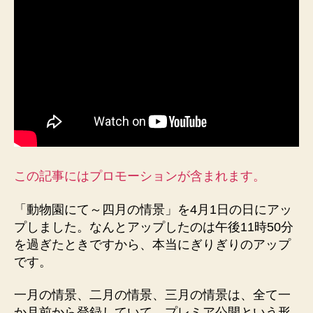
四
月
の
情
景」
4
月
1
日
に
ア
この記事にはプロモーションが含まれます。
ッ
プ、
「動物園にて～四月の情景」を4月1日の日にアッ
天
プしました。なんとアップしたのは午後11時50分
王
を過ぎたときですから、本当にぎりぎりのアップ
寺
動
です。
物
園
一月の情景、二月の情景、三月の情景は、全て一
の
か月前から登録していて、プレミア公開という形