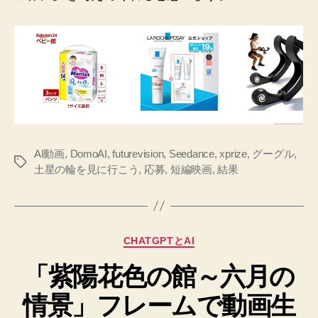
AI動画
,
DomoAI
,
futurevision
,
Seedance
,
xprize
,
グーグル
,
タ
土星の輪を見に行こう
,
応募
,
短編映画
,
結果
グ
カ
CHATGPTとAI
テ
「紫陽花色の館～六月の
ゴ
リ
情景」フレームで動画生
ー