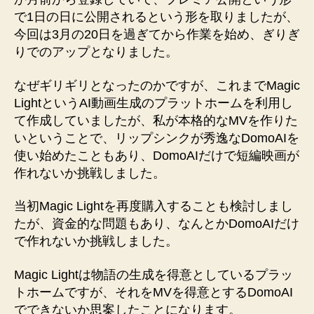
象
で1日の日に公開されるという形を取りましたが、
へ
今回は3月の20日を過ぎてから作業を始め、ぎりぎ
の
りでのアップとなりました。
なぜギリギリとなったのかですが、これまでMagic
LightというAI動画生成のプラットホームを利用し
て作成していましたが、私が本格的なMVを作りた
いということで、リップシンクが秀逸なDomoAIを
使い始めたこともあり、DomoAIだけで短編映画が
作れないか挑戦しました。
当初Magic Lightを再度購入することも検討しまし
たが、資金的な問題もあり、なんとかDomoAIだけ
で作れないか挑戦しました。
Magic Lightは物語の生成を得意としているプラッ
トホームですが、それをMVを得意とするDomoAI
でできないか思案したことになります。