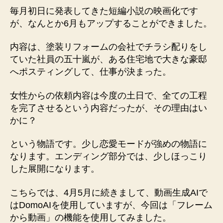
で
毎月初日に発表してきた短編小説の映画化です
動
が、なんとか6月もアップすることができました。
画
生
内容は、塗装リフォームの会社でチラシ配りをし
成
ていた社員の五十嵐が、ある住宅地で大きな豪邸
【DomoAI】
へ
へポスティングして、仕事が決まった。
の
女性からの依頼内容は今度の土日で、全ての工程
を完了させるという内容だったが、その理由はい
かに？
という物語です。少し恋愛モードが強めの物語に
なります。エンディング部分では、少しほっこり
した展開になります。
こちらでは、4月5月に続きまして、動画生成AIで
はDomoAIを使用していますが、今回は「フレーム
から動画」の機能を使用してみました。