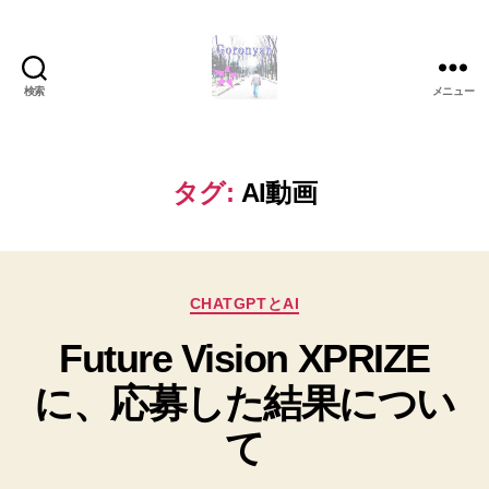
検索
メニュー
Goronyan
の
DTM
マ
タグ:
AI動画
イ
ン
ド
～
カ
音
CHATGPTとAI
テ
楽
Future Vision XPRIZE
ゴ
と
リ
日
に、応募した結果につい
ー
常
の
て
こ
と