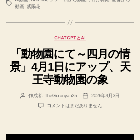
タ
動画
,
紫陽花
グ
カ
CHATGPTとAI
テ
「動物園にて～四月の情
ゴ
リ
景」4月1日にアップ、天
ー
王寺動物園の象
作成者:
TheGoronyan25
2026年4月3日
投
投
稿
稿
「動
コメントはまだありません
者
日
物
園
に
て
～