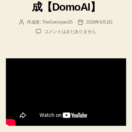
成【DomoAI】
作成者:
TheGoronyan25
2026年6月2日
投
投
稿
稿
「紫
コメントはまだありません
者
日
陽
花
色
の
館
～
六
月
の
情
景」
フ
レ
ー
ム