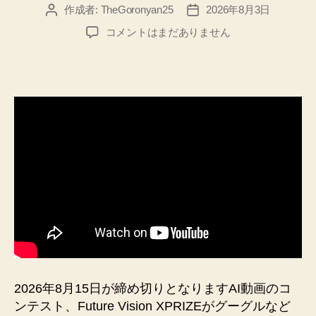
作成者:
TheGoronyan25
2026年8月3日
投
投
稿
稿
Future
コメントはまだありません
者
日
Vision
XPRIZE
に、
応
募
し
た
結
果
に
つ
い
て
へ
の
2026年8月15日が締め切りとなりますAI動画のコ
ンテスト、Future Vision XPRIZEがグーグルなど