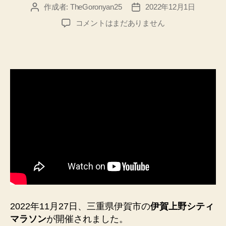
作成者:
TheGoronyan25
2022年12月1日
投
投
稿
稿
伊
コメントはまだありません
者
日
賀
上
野
シ
テ
ィ
マ
ラ
ソ
ン
2022、
ジ
ョ
ギ
ン
グ
2022年11月27日、三重県伊賀市の
伊賀上野シティ
の
マラソン
が開催されました。
部、