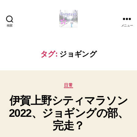
検索
メニュー
Goronyan
の
DTM
マ
タグ:
ジョギング
イ
ン
ド
～
カ
音
日常
テ
楽
伊賀上野シティマラソン
ゴ
と
リ
日
2022、ジョギングの部、
ー
常
の
完走？
こ
と