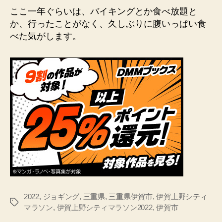
ここ一年ぐらいは、バイキングとか食べ放題と
か、行ったことがなく、久しぶりに腹いっぱい食
べた気がします。
2022
,
ジョギング
,
三重県
,
三重県伊賀市
,
伊賀上野シティ
タ
マラソン
,
伊賀上野シティマラソン2022
,
伊賀市
グ