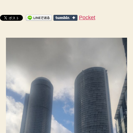
【TikTok
動
画
Pocket
撮
影】
オ
リ
ジ
ナ
ル
の
ボ
カ
ロ
曲
を
使
用
し
て
み