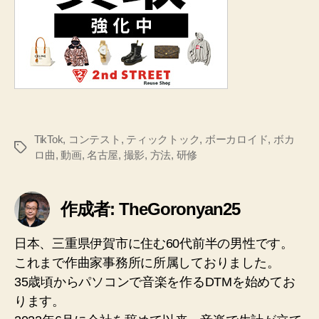
TikTok
,
コンテスト
,
ティックトック
,
ボーカロイド
,
ボカ
タ
ロ曲
,
動画
,
名古屋
,
撮影
,
方法
,
研修
グ
作成者: TheGoronyan25
日本、三重県伊賀市に住む60代前半の男性です。
これまで作曲家事務所に所属しておりました。
35歳頃からパソコンで音楽を作るDTMを始めてお
ります。