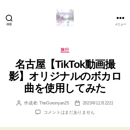
検索
メニュー
Goronyan
の
DTM
マ
カ
旅行
イ
テ
名古屋【TikTok動画撮
ン
ゴ
ド
リ
影】オリジナルのボカロ
～
ー
音
曲を使用してみた
楽
と
日
作成者:
TheGoronyan25
2023年12月22日
投
投
常
稿
稿
名
の
コメントはまだありません
者
日
古
こ
屋
と