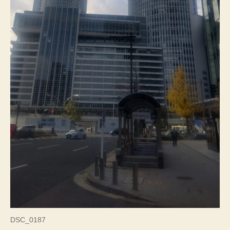
た
へ
の
DSC_0187