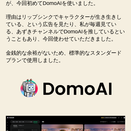
が、今回初めてDomoAIを使いました。
ク
の
理由はリップシンクでキャラクターが生き生きし
DomoAI
へ
ている、という広告を見たり、私が毎週見てい
の
る、あずきチャンネルでDomoAIを推しているとい
うこともあり、今回使わせていただきました。
金銭的な余裕がないため、標準的なスタンダード
プランで使用しました。