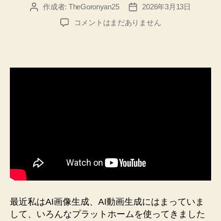
作成者:
TheGoronyan25
2026年3月13日
投
投
稿
稿
高
コメントはまだありません
者
日
品
質
【MV
作
成】
な
ら、
生
き
生
き
し
た
リ
ッ
プ
最近私はAI画像生成、AI動画生成にはまっていま
シ
して、いろんなプラットホームを使ってきました
ン