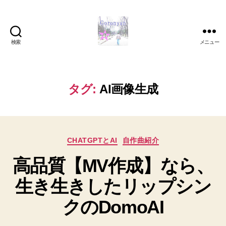
検索
メニュー
Goronyan
の
DTM
マ
タグ:
AI画像生成
イ
ン
ド
～
カ
音
CHATGPTとAI
自作曲紹介
テ
楽
高品質【MV作成】なら、
ゴ
と
リ
日
生き生きしたリップシン
ー
常
の
クのDomoAI
こ
と