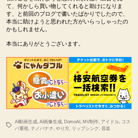
て、何かしら買い物してくれると助けになりま
す、と前回のブログで書いたばかりでしたので、
本当に助けようと思われた方がいらっしゃったの
かもしれません。
本当にありがとうございます。
AI動画生成
,
AI画像生成
,
DomoAI
,
MV制作
,
アイドル
,
コス
タ
パ重視
,
ナノバナナ
,
やり方
,
リップシンク
,
音楽
グ