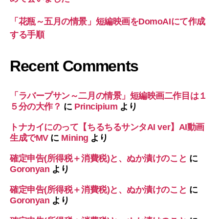
「花瓶～五月の情景」短編映画をDomoAIにて作成
する手順
Recent Comments
「ラバープサン～二月の情景」短編映画二作目は１
５分の大作？
に
Principium
より
トナカイにのって【ちるちるサンタAI ver】AI動画
生成でMV
に
Mining
より
確定申告(所得税＋消費税)と、ぬか漬けのこと
に
Goronyan
より
確定申告(所得税＋消費税)と、ぬか漬けのこと
に
Goronyan
より