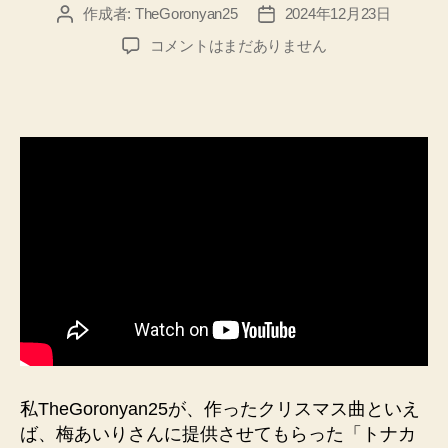
作成者:
TheGoronyan25
2024年12月23日
投
投
稿
稿
【ト
コメントはまだありません
者
日
ナ
カ
イ
に
の
っ
て】
目
指
せ
ク
リ
ス
マ
ス
定
私TheGoronyan25が、作ったクリスマス曲といえ
番
ば、梅あいりさんに提供させてもらった「トナカ
ソ