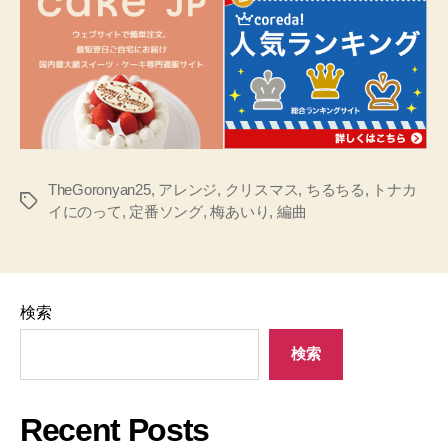
TheGoronyan25
,
アレンジ
,
クリスマス
,
ちるちる
,
トナカ
タ
イにのって
,
定番ソング
,
梅あいり
,
編曲
グ
検索
検索
Recent Posts