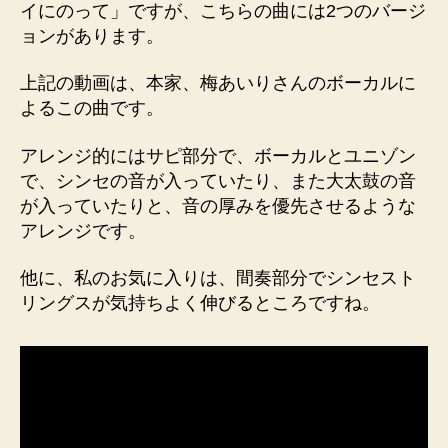
イにのって」ですが、こちらの曲には2つのバージ
ン
ョンがあります。
グ、
2
つ
上記の動画は、本家、梅あいりさんのボーカルに
の
よるこの曲です。
バ
ー
アレンジ的にはサピ部分で、ボーカルとユニゾン
ジ
で、シンセの音が入っていたり、また大太鼓の音
ョ
が入っていたりと、音の厚みを優先させるような
ン
アレンジです。
へ
の
他に、私のお気に入りは、間奏部分でシンセスト
リングスが気持ちよく伸びるところですね。