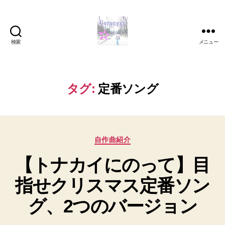
検索
メニュー
Goronyan
の
DTM
マ
タグ:
定番ソング
イ
ン
ド
～
カ
音
自作曲紹介
テ
楽
【トナカイにのって】目
ゴ
と
リ
日
指せクリスマス定番ソン
ー
常
の
グ、2つのバージョン
こ
と