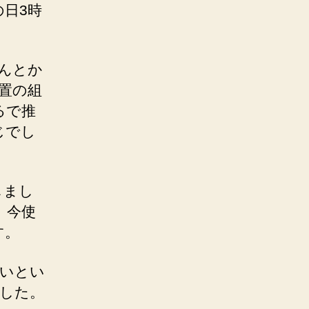
日3時
。
んとか
置の組
るで推
じでし
しまし
。今使
す。
たいとい
ました。