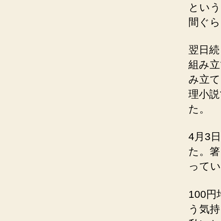
という
間ぐら
翌日続
組み立
み立て
理小説
た。
4月3
た。箸
ってい
100
う気持