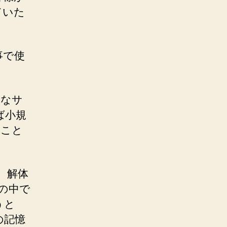
ていた
事で使
きなサ
ば小規
ること
。解体
の中で
うと
の記憶