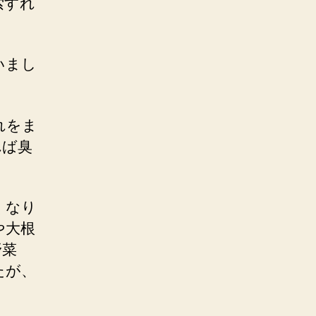
索すれ
いまし
れをま
れば臭
くなり
や大根
野菜
たが、