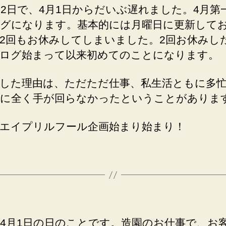
リ
12日で、4月1日からだいぶ遅れました。4月第
ル
グになります。基本的には月曜日に更新して
フ
2回もお休みしてしまいました。2回お休みし
ー
ログ始まって以来初めてのことになります。
ル
企
画、
した理由は、ただただ仕事、私生活ともに多
今
に全く手が回らなかったということがありま
年
も
エイプリルフール企画始まり始まり！
し
ま
す！
へ
の
4月1日の日のことです。造園のお仕事で、お