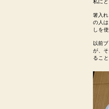
私にと
箸入れ
の人は
しを使
以前ブ
が、そ
ること