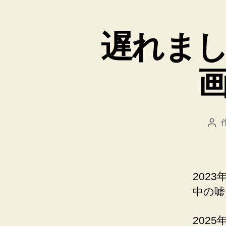
と
遅れま
投
稿
者
202
中の嘘
202