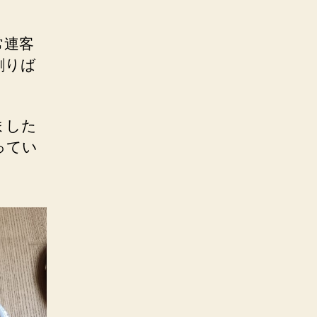
常連客
割りば
ました
ってい