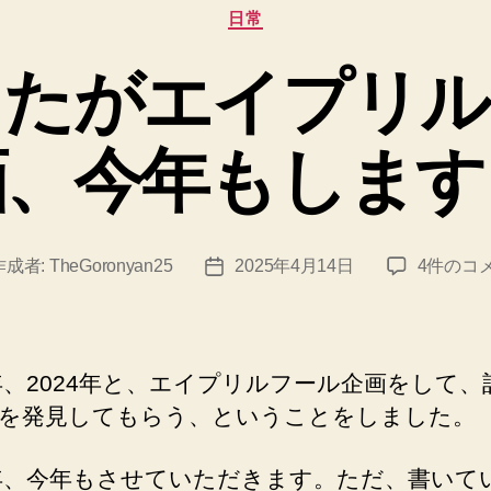
カ
日常
テ
ゴ
したがエイプリル
リ
ー
画、今年もします
遅
作成者:
TheGoronyan25
2025年4月14日
4件のコ
投
れ
稿
ま
日
し
た
3年、2024年と、エイプリルフール企画をして、
が
を発見してもらう、ということをしました。
エ
イ
5年、今年もさせていただきます。ただ、書いて
プ