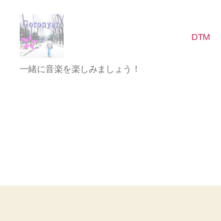
DTM
Goronyan
一緒に音楽を楽しみましょう！
の
DTM
マ
イ
ン
ド
～
音
楽
と
日
常
の
こ