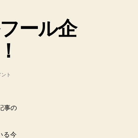
フール企
！
メント
記事の
いる今