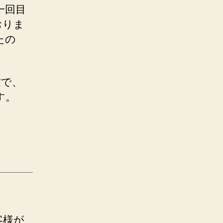
一回目
おりま
たの
忙で、
す。
客様が