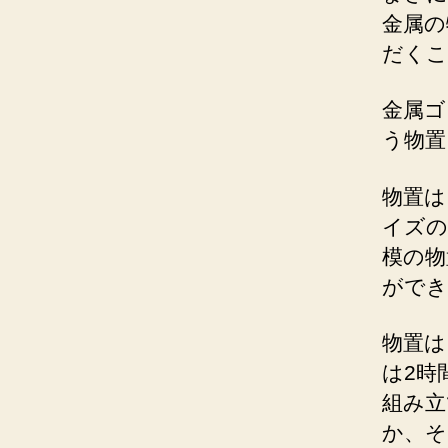
金属の
だくこ
金属ゴ
う物置
物置は
イズの
模の物
ができ
物置は
は2時
組み立
か、そ