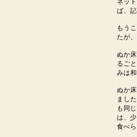
ネット
ば、記
もうこ
たが、
ぬか床
るごと
みは和
ぬか床
ました
も同じ
は、少
食べら