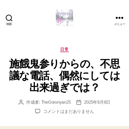
検索
メニュー
Goronyan
の
DTM
マ
カ
日常
イ
テ
施餓鬼参りからの、不思
ン
ゴ
ド
リ
議な電話、偶然にしては
～
ー
音
出来過ぎでは？
楽
と
日
作成者:
TheGoronyan25
2025年8月8日
投
投
常
稿
稿
施
の
コメントはまだありません
者
日
餓
こ
鬼
と