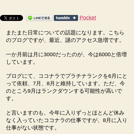
参
り
か
Pocket
ら
の、
またまた日常についての話題になります。こちら
不
のブログですが、最近、謎のアクセス急増です。
思
議
な
一か月前は月に3000だったのが、今は6000と倍増
電
しています。
話、
偶
ブログにて、ココナラでプラチナランクを6月にと
然
って依頼、7月、8月と維持しています。ただ、今
に
のところ9月はランクダウンする可能性が高いで
し
す。
て
は
と言いますのも、今年に入りずっとほとんど休み
出
来
なく入っていたココナラの仕事ですが、8月に入り
過
仕事がない状態です。
ぎ