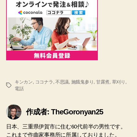
キンカン
,
ココナラ
,
不思議
,
施餓鬼参り
,
甘露煮
,
草刈り
,
タ
電話
グ
作成者: TheGoronyan25
日本、三重県伊賀市に住む60代前半の男性です。
これまで作曲家事務所に所属しておりました。