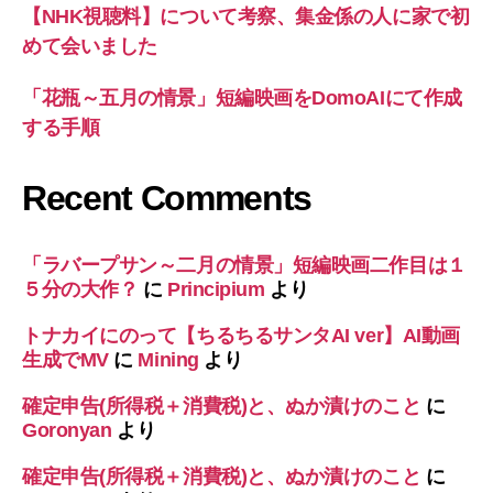
【NHK視聴料】について考察、集金係の人に家で初
めて会いました
「花瓶～五月の情景」短編映画をDomoAIにて作成
する手順
Recent Comments
「ラバープサン～二月の情景」短編映画二作目は１
５分の大作？
に
Principium
より
トナカイにのって【ちるちるサンタAI ver】AI動画
生成でMV
に
Mining
より
確定申告(所得税＋消費税)と、ぬか漬けのこと
に
Goronyan
より
確定申告(所得税＋消費税)と、ぬか漬けのこと
に