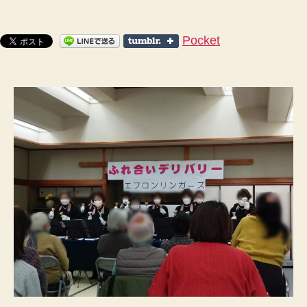
ベ
ル
演
Pocket
奏
＋
い
が
ぶ
ら
の
ど
自
慢
大
会、
三
重
県
伊
賀
市