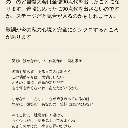
の、のど自慢大会は全部90点代を出したことにな
ります。普段はめったに90点代を出さないのです
が、ステージだと気合が入るのかもしれません。
歌詞が今の私の心境と完全にシンクロするところ
があります。
笑顔にはかなわない　作詞作曲　岡村孝子

名前も知らず　ある日二人は出会う

この偶然を今は　大切にしたい

ときめく風に　運命が走りだす

もう何も怖くないわ　あなたがいるから

なぜなの　こんなに　心が透き通っているのは

静かに　微笑む　あなたの　笑顔にはかなわない

凍える街に　吐息が白く溶けて

もう少しだけ　空を見上げてみようね

あきらめかけた　小さな夢のかけら
