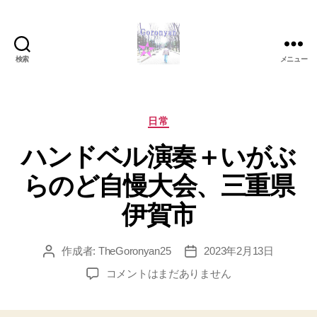
検索
メニュー
Goronyan
の
DTM
マ
カ
日常
イ
テ
ハンドベル演奏＋いがぶ
ン
ゴ
ド
リ
らのど自慢大会、三重県
～
ー
音
伊賀市
楽
と
日
作成者:
TheGoronyan25
2023年2月13日
投
投
常
稿
稿
ハ
の
コメントはまだありません
者
日
ン
こ
ド
と