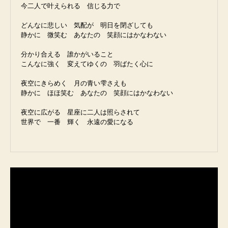
今二人で叶えられる　信じる力で

どんなに悲しい　気配が　明日を閉ざしても

静かに　微笑む　あなたの　笑顔にはかなわない

分かり合える　誰かがいること

こんなに強く　変えてゆくの　羽ばたく心に

夜空にきらめく　月の青い雫さえも

静かに　ほほ笑む　あなたの　笑顔にはかなわない

夜空に広がる　星座に二人は照らされて

世界で　一番　輝く　永遠の愛になる
