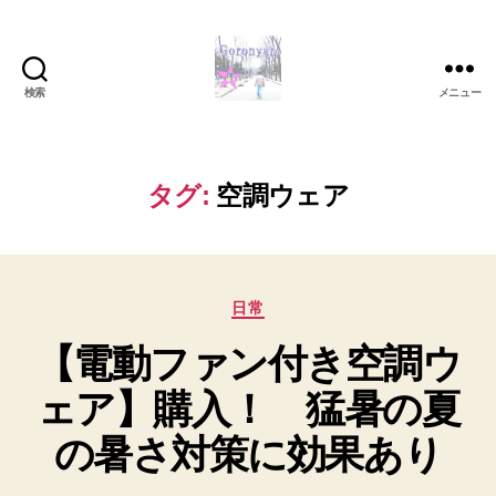
検索
メニュー
Goronyan
の
DTM
マ
タグ:
空調ウェア
イ
ン
ド
～
カ
音
日常
テ
楽
【電動ファン付き空調ウ
ゴ
と
リ
日
ェア】購入！ 猛暑の夏
ー
常
の
の暑さ対策に効果あり
こ
と