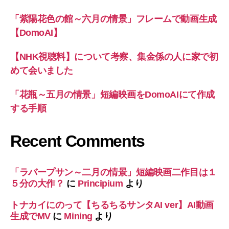
「紫陽花色の館～六月の情景」フレームで動画生成
【DomoAI】
【NHK視聴料】について考察、集金係の人に家で初
めて会いました
「花瓶～五月の情景」短編映画をDomoAIにて作成
する手順
Recent Comments
「ラバープサン～二月の情景」短編映画二作目は１
５分の大作？
に
Principium
より
トナカイにのって【ちるちるサンタAI ver】AI動画
生成でMV
に
Mining
より