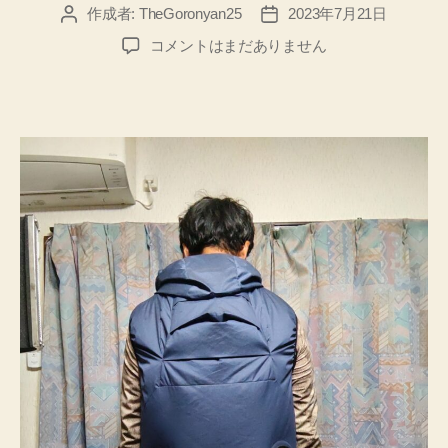
作成者:
TheGoronyan25
2023年7月21日
投
投
稿
稿
【電
コメントはまだありません
者
日
動
フ
ァ
ン
付
き
空
調
ウ
ェ
ア】
購
入！
猛
暑
の
夏
の