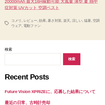
20000mAh 最大16H稼動可能 大風量 薄型 夏 熱中
症対策 UVカット 空調ベスト
コメリ
,
レビュー
,
効果
,
暑さ対策
,
楽天
,
涼しい
,
猛暑
,
空調
タ
ウェア
,
電動ファン
グ
検索
検索
Recent Posts
Future Vision XPRIZEに、応募した結果について
最近の日常、古時計売却