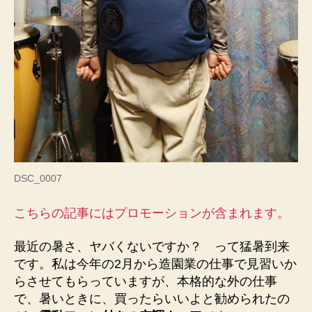
暑
さ
対
策
に
効
果
あ
り
へ
の
DSC_0007
こちらの記事にはプロモーションが含まれます。
最近の暑さ、ヤバくないですか？ って猛暑到来
です。私は今年の2月から造園業の仕事で見習いか
らさせてもらっていますが、本格的な外の仕事
で、暑いときに、買ったらいいよと勧められたの