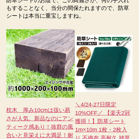
防草シートのお陰で、この綺麗さが、何の手入れ
もすることなく、当分の間保たれますので、防草
シートは本当に重宝しますね。
＼4/24-27日限定
枕木 厚み10cmは扱い易
10%OFF／ 【楽天2冠
さが人気。新品なのにアン
獲得！】防草シート
ティーク感あり！抜群の風
1m×10m 1枚・2枚入
合いと見栄えに大満足！耐
り 不織布 高耐久 雑草