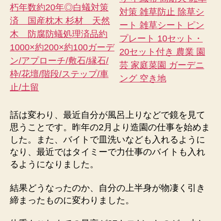
朽年数約20年◎白蟻対策
対策 雑草防止 除草シ
済 国産枕木 杉材 天然
ート 雑草シート ピン
木 防腐防蟻処理済品約
プレート 10セット・
1000×約200×約100ガーデ
20セット付き 農業 園
ン/アプローチ/敷石/縁石/
芸 家庭菜園 ガーデニ
枠/花壇/階段/ステップ/車
ング 空き地
止/土留
話は変わり、最近自分が風呂上りなどで鏡を見て
思うことです。昨年の2月より造園の仕事を始めま
した。また、バイトで皿洗いなども入れるように
なり、最近ではタイミーで力仕事のバイトも入れ
るようになりました。
結果どうなったのか、自分の上半身が物凄く引き
締まったものに変わりました。