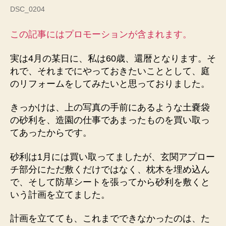
ト
DSC_0204
張
り、
この記事にはプロモーションが含まれます。
外
構
実は4月の某日に、私は60歳、還暦となります。そ
工
れで、それまでにやっておきたいこととして、庭
事！
のリフォームをしてみたいと思っておりました。
へ
の
きっかけは、上の写真の手前にあるような土嚢袋
の砂利を、造園の仕事であまったものを買い取っ
てあったからです。
砂利は1月には買い取ってましたが、玄関アプロー
チ部分にただ敷くだけではなく、枕木を埋め込ん
で、そして防草シートを張ってから砂利を敷くと
いう計画を立てました。
計画を立てても、これまでできなかったのは、た