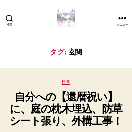
検索
メニュー
Goronyan
の
DTM
マ
タグ:
玄関
イ
ン
ド
～
カ
音
日常
テ
楽
自分への【還暦祝い】
ゴ
と
リ
日
に、庭の枕木埋込、防草
ー
常
の
シート張り、外構工事！
こ
と