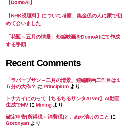
【DomoAI】
【NHK視聴料】について考察、集金係の人に家で初
めて会いました
「花瓶～五月の情景」短編映画をDomoAIにて作成
する手順
Recent Comments
「ラバープサン～二月の情景」短編映画二作目は１
５分の大作？
に
Principium
より
トナカイにのって【ちるちるサンタAI ver】AI動画
生成でMV
に
Mining
より
確定申告(所得税＋消費税)と、ぬか漬けのこと
に
Goronyan
より