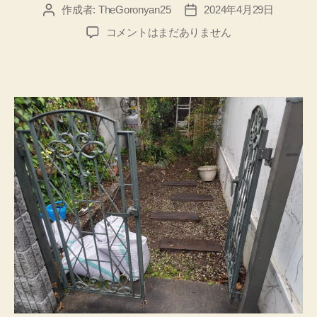
作成者:
TheGoronyan25
2024年4月29日
投
投
稿
稿
自
コメントはまだありません
者
日
分
へ
の
【還
暦
祝
い】
に、
庭
の
枕
木
埋
込、
防
草
シ
ー