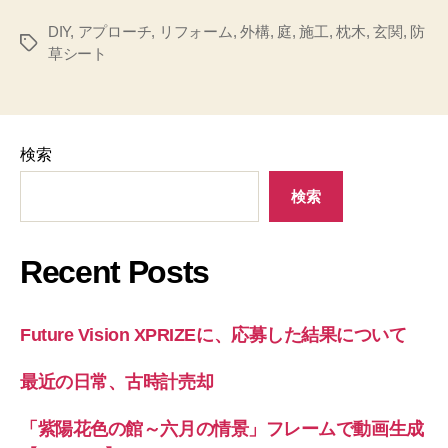
DIY
,
アプローチ
,
リフォーム
,
外構
,
庭
,
施工
,
枕木
,
玄関
,
防
タ
草シート
グ
検索
検索
Recent Posts
Future Vision XPRIZEに、応募した結果について
最近の日常、古時計売却
「紫陽花色の館～六月の情景」フレームで動画生成