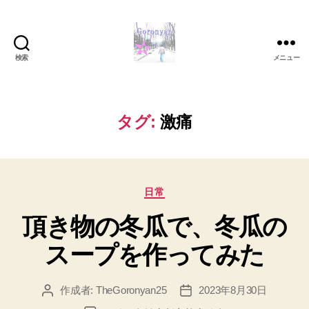
検索
メニュー
Goronyan
の
DTM
マ
タグ:
激痛
イ
ン
ド
～
カ
音
日常
テ
楽
頂き物の冬瓜で、冬瓜の
ゴ
と
リ
日
スープを作ってみた
ー
常
の
こ
作成者:
TheGoronyan25
2023年8月30日
投
投
と
稿
稿