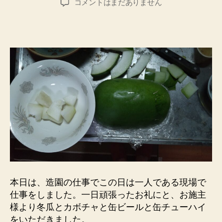
頂
コメントはまだありません
者
日
き
物
の
冬
瓜
で、
冬
瓜
の
ス
ー
プ
を
作
っ
て
本日は、造園の仕事でこの日は一人である現場で
み
仕事をしました。一日頑張ったお礼にと、お施主
た
様より冬瓜とカボチャと缶ビールと缶チューハイ
へ
をいただきました。
の