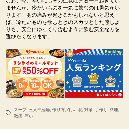
なお、今、幸いにもその症状はまる一日起きてい
ませんが、冷たいものを一気に飲むのは勇気がい
ります。あの痛みが起きるかもしれないと思え
ば、冷たいものを飲むときのスカッとした感じよ
りも、安全にゆっくり含むように飲む安全な方を
選びたくなります。
スープ
,
三又神経痛
,
作り方
,
冬瓜
,
喉
,
対策
,
手作り
,
料理
,
タ
激痛
,
痛い
グ