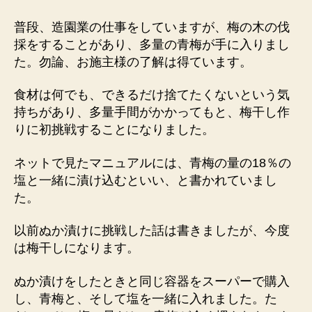
て
質
普段、造園業の仕事をしていますが、梅の木の伐
問
採をすることがあり、多量の青梅が手に入りまし
し
た。勿論、お施主様の了解は得ています。
て
み
食材は何でも、できるだけ捨てたくないという気
た
持ちがあり、多量手間がかかってもと、梅干し作
へ
りに初挑戦することになりました。
の
ネットで見たマニュアルには、青梅の量の18％の
塩と一緒に漬け込むといい、と書かれていまし
た。
以前ぬか漬けに挑戦した話は書きましたが、今度
は梅干しになります。
ぬか漬けをしたときと同じ容器をスーパーで購入
し、青梅と、そして塩を一緒に入れました。た