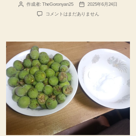
作成者:
TheGoronyan25
2025年6月24日
投
投
稿
稿
【ヤ
コメントはまだありません
者
日
フ
ー
知
恵
袋】
初
挑
戦！
梅
干
し
の
作
り
方
に
つ
い