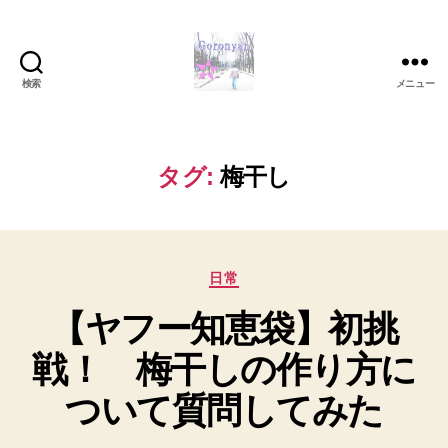
検索
メニュー
Goronyan
の
DTM
マ
タグ:
梅干し
イ
ン
ド
～
カ
音
日常
テ
楽
【ヤフー知恵袋】初挑
ゴ
と
リ
日
戦！ 梅干しの作り方に
ー
常
の
ついて質問してみた
こ
と