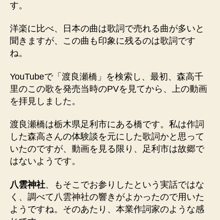
す。
ピ
ソ
洋楽に比べ、日本の曲は歌詞で売れる曲が多いと
ー
ド
聞きますが、この曲も印象に残るのは歌詞です
を
ね。
見
て
YouTubeで「渡良瀬橋」を検索し、最初、森高千
感
里のこの歌を発売当時のPVを見てから、上の動画
無
を拝見しました。
量
へ
渡良瀬橋は栃木県足利市にある橋です。私は作詞
の
した森高さんの体験談を元にした歌詞かと思って
いたのですが、動画を見る限り、足利市は故郷で
はないようです。
八雲神社
、もそこでお参りしたという実話ではな
く、調べて八雲神社の響きがよかったので用いた
ようですね。そのあたり、本業作詞家のような感