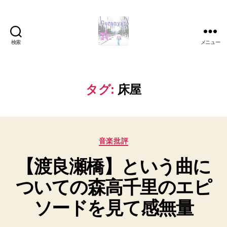
検索
メニュー
Goronyan
の
DTM
マ
タグ:
床屋
イ
ン
ド
～
カ
音
音楽批評
テ
楽
【渡良瀬橋】という曲に
ゴ
と
リ
日
ついての森高千里のエピ
ー
常
の
ソードを見て感無量
こ
と