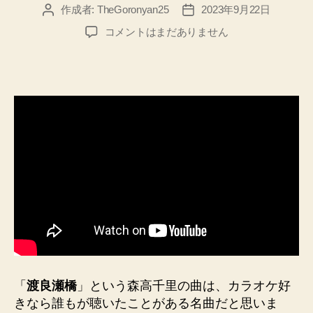
作成者:
TheGoronyan25
2023年9月22日
投
投
稿
稿
【渡
コメントはまだありません
者
日
良
瀬
橋】
と
い
う
曲
に
つ
い
て
の
森
高
千
里
「
渡良瀬橋
」という森高千里の曲は、カラオケ好
の
きなら誰もが聴いたことがある名曲だと思いま
エ