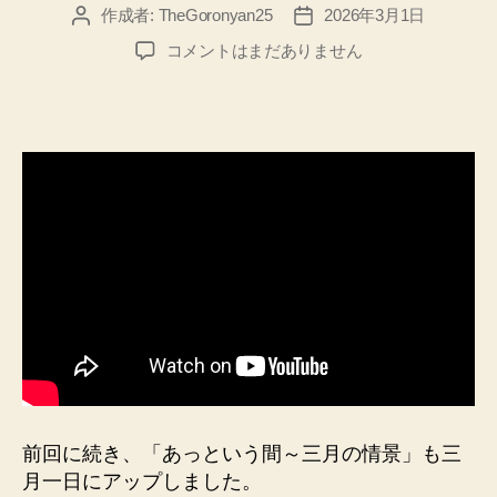
作成者:
TheGoronyan25
2026年3月1日
投
投
稿
稿
「あ
コメントはまだありません
者
日
っ
と
い
う
間
～
三
月
の
情
景」
尾
道
市
の
小
前回に続き、「あっという間～三月の情景」も三
学
月一日にアップしました。
校