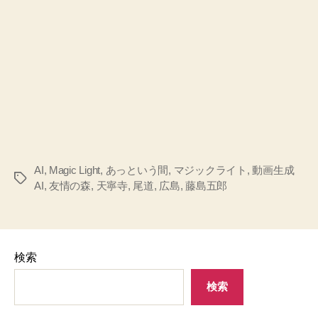
AI
,
Magic Light
,
あっという間
,
マジックライト
,
動画生成
タ
AI
,
友情の森
,
天寧寺
,
尾道
,
広島
,
藤島五郎
グ
検索
検索