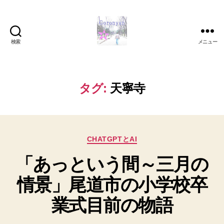
検索
メニュー
Goronyan
の
DTM
マ
タグ:
天寧寺
イ
ン
ド
～
カ
音
CHATGPTとAI
テ
楽
「あっという間～三月の
ゴ
と
リ
日
情景」尾道市の小学校卒
ー
常
の
業式目前の物語
こ
と