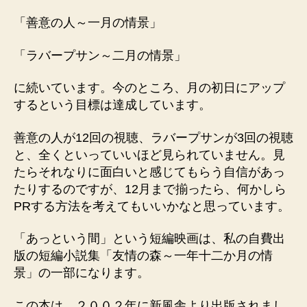
卒
「善意の人～一月の情景」
業
式
「ラバープサン～二月の情景」
目
前
の
に続いています。今のところ、月の初日にアップ
物
するという目標は達成しています。
語
へ
善意の人が12回の視聴、ラバープサンが3回の視聴
の
と、全くといっていいほど見られていません。見
たらそれなりに面白いと感じてもらう自信があっ
たりするのですが、12月まで揃ったら、何かしら
PRする方法を考えてもいいかなと思っています。
「あっという間」という短編映画は、私の自費出
版の短編小説集「友情の森～一年十二か月の情
景」の一部になります。
この本は、２００２年に新風舎より出版されまし