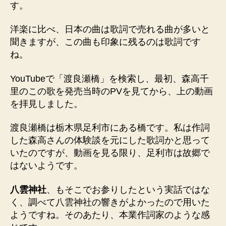
す。
ピ
ソ
洋楽に比べ、日本の曲は歌詞で売れる曲が多いと
ー
ド
聞きますが、この曲も印象に残るのは歌詞です
を
ね。
見
て
YouTubeで「渡良瀬橋」を検索し、最初、森高千
感
里のこの歌を発売当時のPVを見てから、上の動画
無
を拝見しました。
量
へ
渡良瀬橋は栃木県足利市にある橋です。私は作詞
の
した森高さんの体験談を元にした歌詞かと思って
いたのですが、動画を見る限り、足利市は故郷で
はないようです。
八雲神社
、もそこでお参りしたという実話ではな
く、調べて八雲神社の響きがよかったので用いた
ようですね。そのあたり、本業作詞家のような感