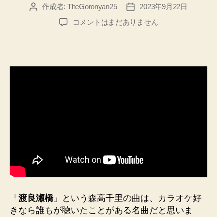
作成者:
TheGoronyan25
2023年9月22日
投
投
稿
稿
【渡
コメントはまだありません
者
日
良
瀬
橋】
と
い
う
曲
に
つ
い
て
の
森
高
千
里
「
渡良瀬橋
」という森高千里の曲は、カラオケ好
の
きなら誰もが聴いたことがある名曲だと思いま
エ