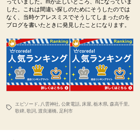
っていました。mが正しいところ、nになっていま
した。これは間違い探しのためにそうしたのでは
なく、当時ケアレスミスでそうしてしまったのを
ブログを書いたときに発見したことになります。
エピソード
,
八雲神社
,
公衆電話
,
床屋
,
栃木県
,
森高千里
,
タ
歌碑
,
歌詞
,
渡良瀬橋
,
足利市
グ