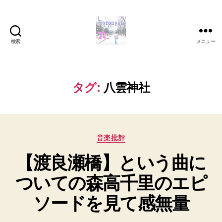
検索
メニュー
Goronyan
の
DTM
マ
タグ:
八雲神社
イ
ン
ド
～
カ
音
音楽批評
テ
楽
【渡良瀬橋】という曲に
ゴ
と
リ
日
ついての森高千里のエピ
ー
常
の
ソードを見て感無量
こ
と