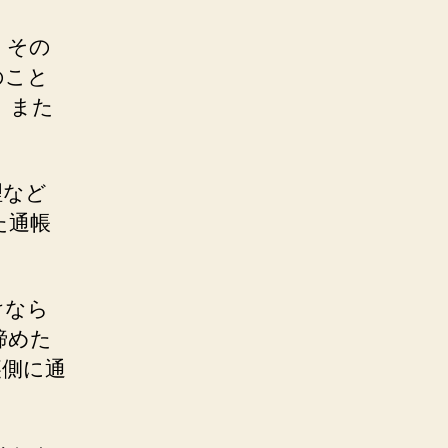
、その
のこと
、また
理など
た通帳
けなら
諦めた
裏側に通