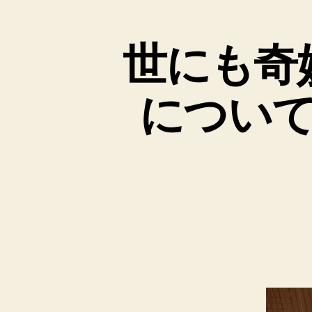
と
世にも奇
につい