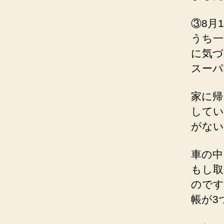
③8月
うち一
に気づ
スーパ
家に帰
してい
がない
車の中
もし取
のです
帳が3