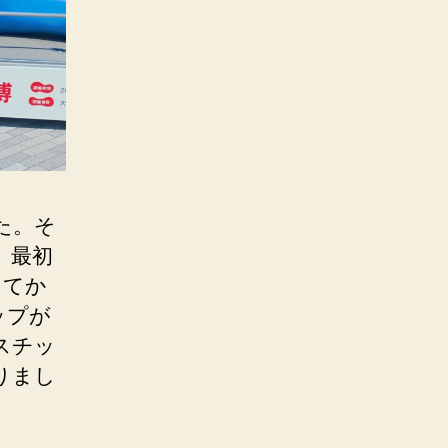
た。そ
、最初
出てか
ップが
スチッ
りまし