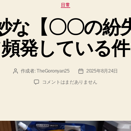
カ
日常
テ
ゴ
妙な【〇〇の紛
リ
ー
て頻発している件
作成者:
TheGoronyan25
2025年8月24日
投
投
稿
稿
世
コメントはまだありません
者
日
に
も
奇
妙
な
【〇
〇