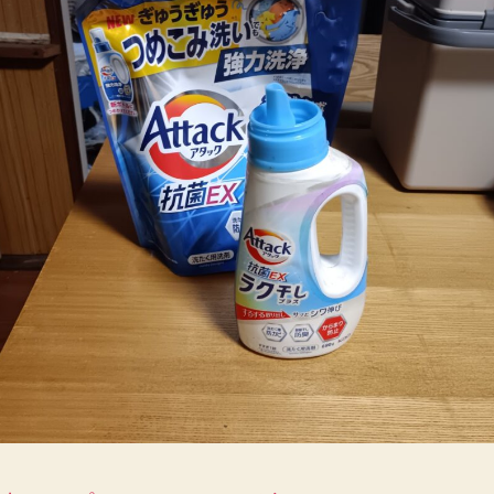
の
紛
失】
が、
私
に
つ
い
て
頻
発
し
て
い
る
件
に
つ