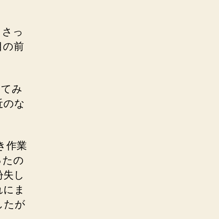
、さっ
目の前
してみ
近のな
き作業
ったの
紛失し
れにま
したが