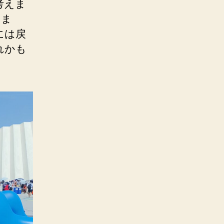
考えま
いま
には戻
れかも