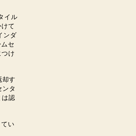
タイル
かけて
インダ
ームセ
につけ
返却す
センタ
とは認
ってい