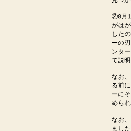
②8月
がはが
したの
ーの刃
ンター
て説明
なお、
る前に
ーにそ
められ
なお、
ました