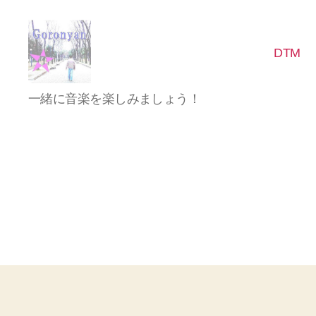
DTM
Goronyan
一緒に音楽を楽しみましょう！
の
DTM
マ
イ
ン
ド
～
音
楽
と
日
常
の
こ