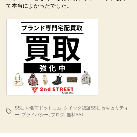
て本当によかったでした。
SSL
,
お名前ドットコム
,
クイック認証SSL
,
セキュリティ
タ
ー
,
プライバシー
,
ブログ
,
無料SSL
グ