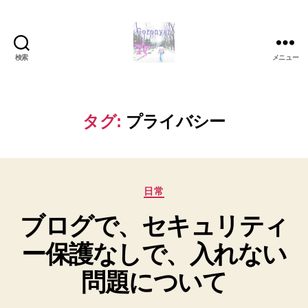
検索
メニュー
Goronyan
の
DTM
マ
タグ:
プライバシー
イ
ン
ド
～
カ
音
日常
テ
楽
ブログで、セキュリティ
ゴ
と
リ
日
ー保護なしで、入れない
ー
常
の
問題について
こ
と