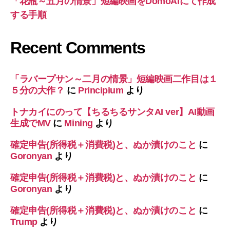
「花瓶～五月の情景」短編映画をDomoAIにて作成
する手順
Recent Comments
「ラバープサン～二月の情景」短編映画二作目は１
５分の大作？
に
Principium
より
トナカイにのって【ちるちるサンタAI ver】AI動画
生成でMV
に
Mining
より
確定申告(所得税＋消費税)と、ぬか漬けのこと
に
Goronyan
より
確定申告(所得税＋消費税)と、ぬか漬けのこと
に
Goronyan
より
確定申告(所得税＋消費税)と、ぬか漬けのこと
に
Trump
より