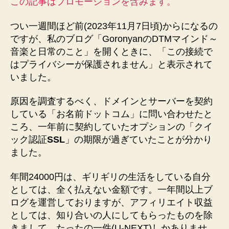
この記事はプロモーションを含みます。
い
問
つい一週間ほど前(2023年11月7日頃)からになるの
題
ですが、私のブログ「GoronyanのDTMマインド～
に
音楽と日常のこと」を開くときに、「この接続で
つ
はプライバシーが保護されません」と表示されて
い
て
いました。
へ
の
原因を調査するべく、ドメインとサーバーを契約
している「お名前ドットコム」に問い合わせたと
ころ、一年前に契約していたオプションの「クイ
ック認証
SSL
」の期限が過ぎていたことが分かり
ました。
年間24000円は、ギリギリの生活をしている自分
としては、全く払えない金額です。一年間以上ブ
ログを運営しておりますが、アフィリエイト収益
としては、知り合いの人にしてもらったものを除
きまして、たったの一件(U-NEXT)しかありませ