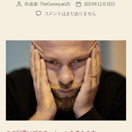
作成者:
TheGoronyan25
2023年11月15日
投
投
稿
稿
ブ
コメントはまだありません
者
日
ロ
グ
で、
セ
キ
ュ
リ
テ
ィ
ー
保
護
な
し
で、
入
れ
な