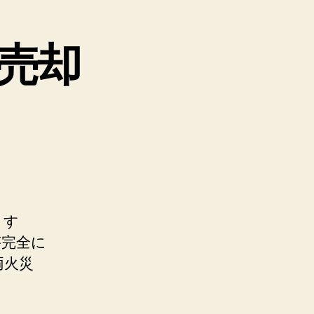
売却
ます
が完全に
両火災