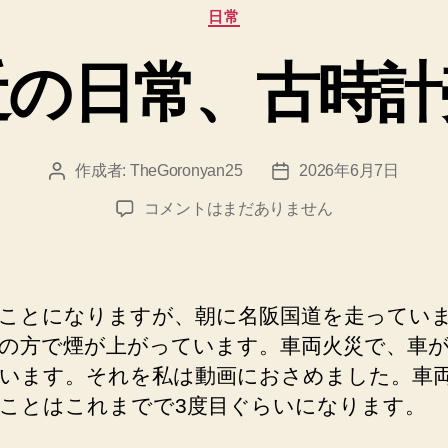
カ
日常
テ
ゴ
近の日常、古時計
リ
ー
作成者:
TheGoronyan25
2026年6月7日
投
投
稿
稿
最
コメントはまだありません
者
日
近
の
日
常、
ことになりますが、朝に名阪国道を走ってい
古
の方で煙が上がっています。車両火災で、車
時
います。それを私は動画におさめました。車
計
売
ことはこれまでで3度目ぐらいになります。
却
へ