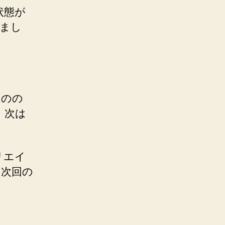
状態が
きまし
。
ものの
。次は
リエイ
。次回の