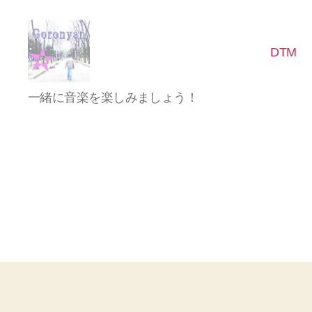
DTM
Goronyan
一緒に音楽を楽しみましょう！
の
DTM
マ
イ
ン
ド
～
音
楽
と
日
常
の
こ