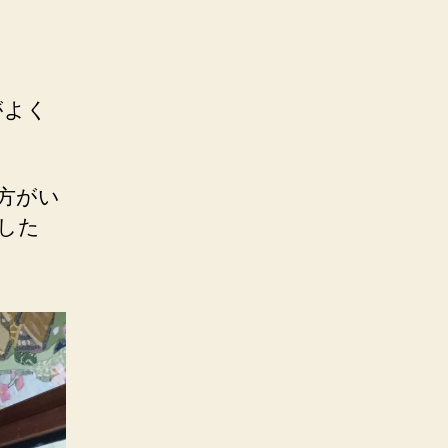
がよく
方がい
した