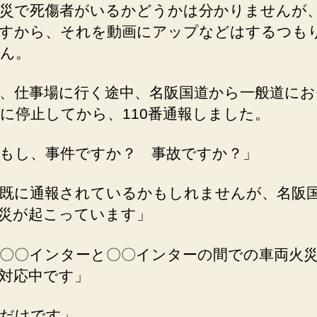
災で死傷者がいるかどうかは分かりませんが
の
すから、それを動画にアップなどはするつも
ん。
、仕事場に行く途中、名阪国道から一般道にお
に停止してから、110番通報しました。
もし、事件ですか？ 事故ですか？」
既に通報されているかもしれませんが、名阪
災が起こっています」
〇〇インターと〇〇インターの間での車両火
対応中です」
だけです」