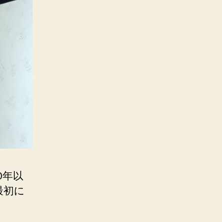
0年以
最初に