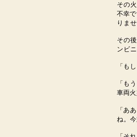
その火
不幸で
りませ
その後
ンビニ
「もし
「もう
車両火
「ああ
ね。今
「それ