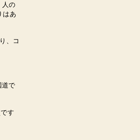
、人の
りはあ
り、コ
国道で
災です