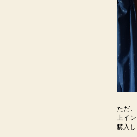
ただ、
上イン
購入し