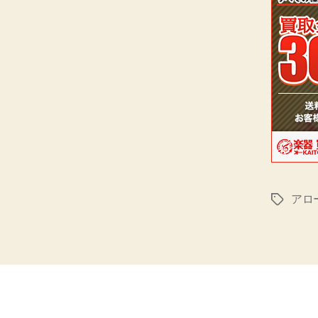
アロ
タ
グ