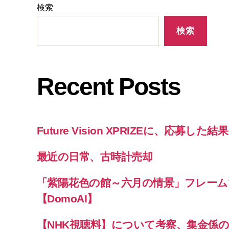
検索
検索
Recent Posts
Future Vision XPRIZEに、応募した
最近の日常、古時計売却
「紫陽花色の館～六月の情景」フレーム
【DomoAI】
【NHK視聴料】について考察、集金係