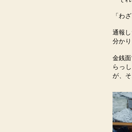
「わざ
通報し
分かり
金銭面
らっし
が、そ