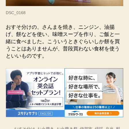
DSC_0168
おすそ分けの、さんまを焼き、ニンジン、油揚
げ、餅などを使い、味噌スープを作り、ご飯と一
緒に食べました。こういうときぐらいしか餅を買
うことはありませんが、普段買わない食材を使う
といいものです。
おすそ分け
,
お火焚き
,
お火焚き祭
,
伊賀市
,
伐採
,
弁当
,
料