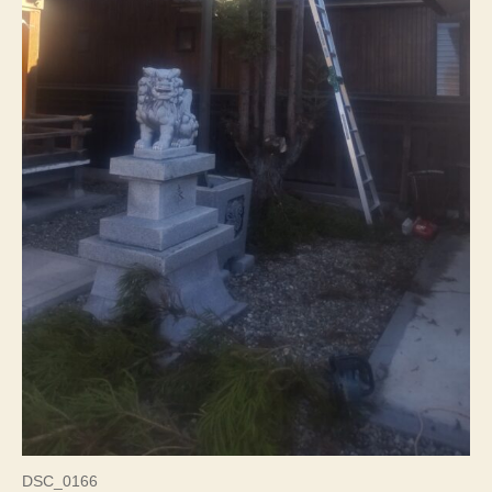
お
火
焚
き
祭
の
様
子
な
ど
へ
の
DSC_0166