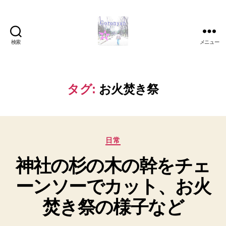
検索
メニュー
Goronyan
の
DTM
マ
タグ:
お火焚き祭
イ
ン
ド
～
カ
音
日常
テ
楽
神社の杉の木の幹をチェ
ゴ
と
リ
日
ーンソーでカット、お火
ー
常
の
焚き祭の様子など
こ
と