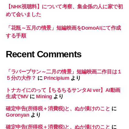
【NHK視聴料】について考察、集金係の人に家で初
めて会いました
「花瓶～五月の情景」短編映画をDomoAIにて作成
する手順
Recent Comments
「ラバープサン～二月の情景」短編映画二作目は１
５分の大作？
に
Principium
より
トナカイにのって【ちるちるサンタAI ver】AI動画
生成でMV
に
Mining
より
確定申告(所得税＋消費税)と、ぬか漬けのこと
に
Goronyan
より
確定申告(所得税＋消費税)と、ぬか漬けのこと
に