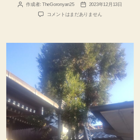
作成者:
TheGoronyan25
2023年12月13日
投
投
稿
稿
神
コメントはまだありません
者
日
社
の
杉
の
木
の
幹
を
チ
ェ
ー
ン
ソ
ー
で
カ
ッ
ト、