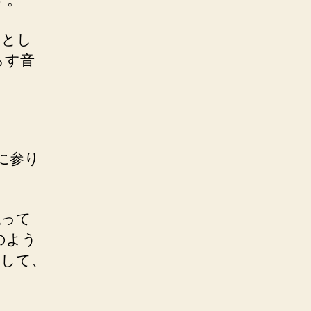
うとし
らす音
に参り
払って
のよう
まして、