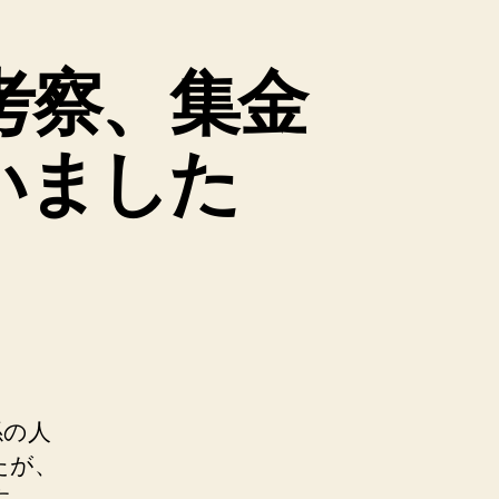
考察、集金
いました
係の人
たが、
す。