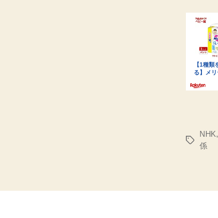
NHK
タ
係
グ