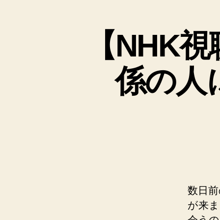
と
【NHK
係の人
数日前
が来ま
会うの