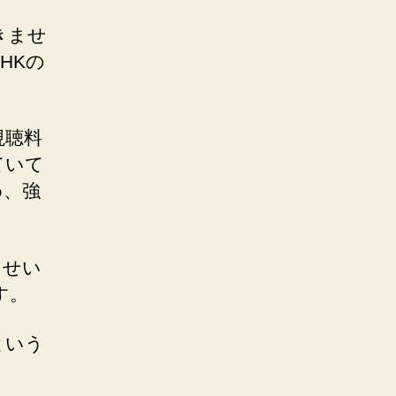
きませ
HKの
視聴料
ていて
め、強
たせい
す。
という