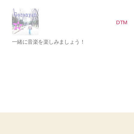
DTM
Goronyan
一緒に音楽を楽しみましょう！
の
DTM
マ
イ
ン
ド
～
音
楽
と
日
常
の
こ