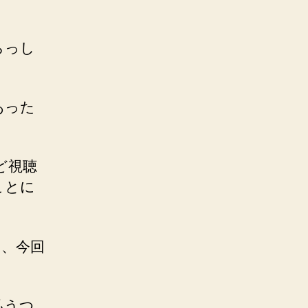
らっし
あった
ど視聴
ことに
く、今回
払うつ