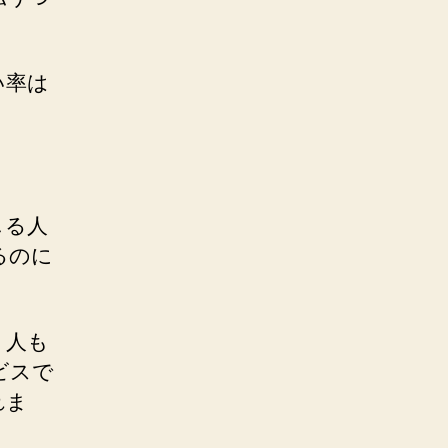
い率は
じる人
るのに
。
う人も
ビスで
れま