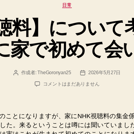
カ
日常
テ
ゴ
視聴料】について
リ
ー
に家で初めて会
作成者:
TheGoronyan25
2026年5月27日
投
投
稿
稿
【NHK
コメントはまだありません
者
日
視
聴
料】
に
のことになりますが、家にNHK視聴料の集金
つ
した。来るということは噂には聞いていまし
い
は実はこれが生まれて初めてのことになりま
て