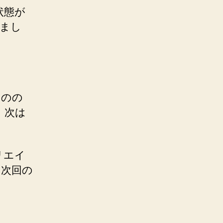
状態が
きまし
。
ものの
。次は
リエイ
。次回の