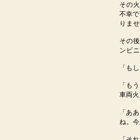
その火
不幸で
りませ
その後
ンビニ
「もし
「もう
車両火
「ああ
ね。今
「それ