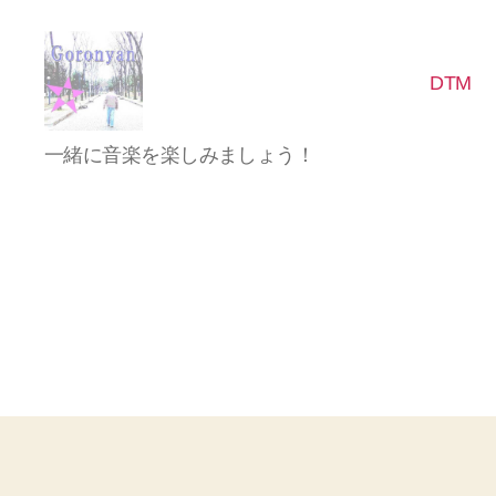
DTM
Goronyan
一緒に音楽を楽しみましょう！
の
DTM
マ
イ
ン
ド
～
音
楽
と
日
常
の
こ