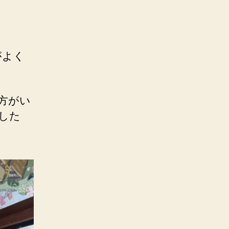
がよく
方がい
した