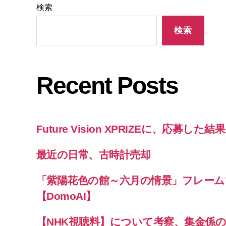
検索
検索
Recent Posts
Future Vision XPRIZEに、応募した
最近の日常、古時計売却
「紫陽花色の館～六月の情景」フレーム
【DomoAI】
【NHK視聴料】について考察、集金係