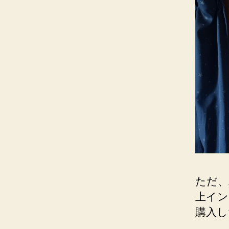
ただ、
上イン
購入し