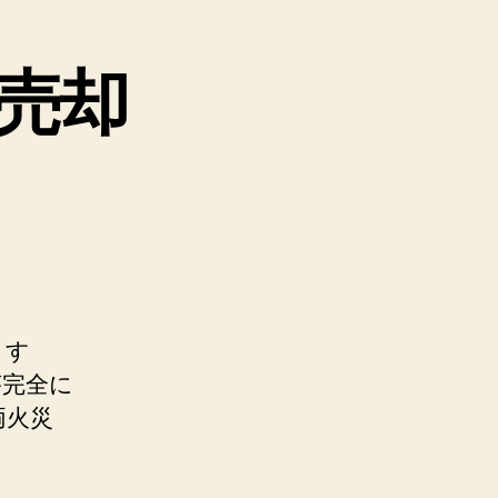
売却
ます
が完全に
両火災