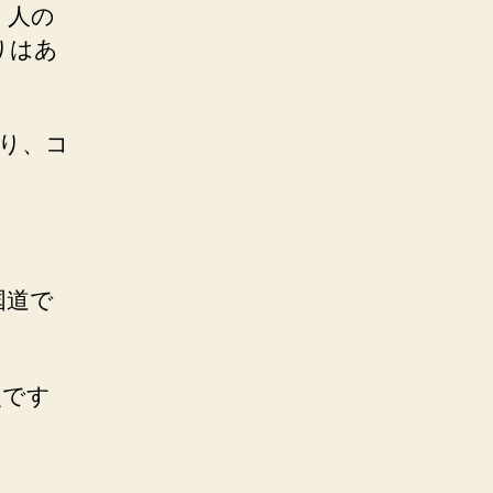
、人の
りはあ
り、コ
国道で
災です