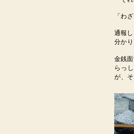
「わざ
通報し
分かり
金銭面
らっし
が、そ