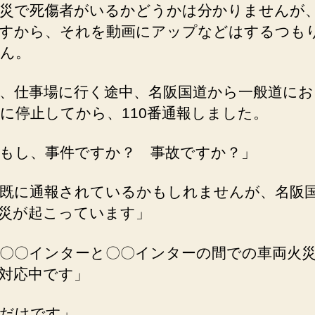
災で死傷者がいるかどうかは分かりませんが
の
すから、それを動画にアップなどはするつも
ん。
、仕事場に行く途中、名阪国道から一般道にお
に停止してから、110番通報しました。
もし、事件ですか？ 事故ですか？」
既に通報されているかもしれませんが、名阪
災が起こっています」
〇〇インターと〇〇インターの間での車両火
対応中です」
だけです」