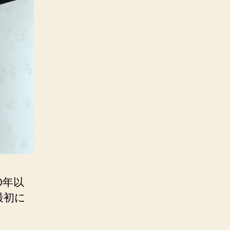
0年以
最初に