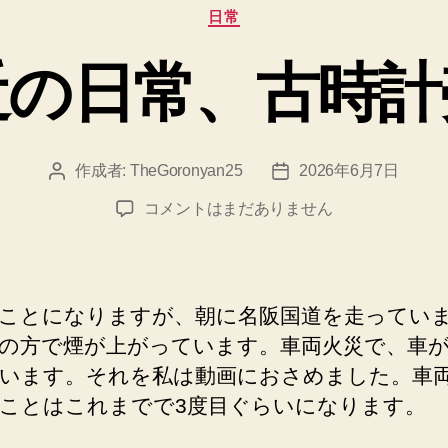
カ
日常
テ
ゴ
近の日常、古時計
リ
ー
作成者:
TheGoronyan25
2026年6月7日
投
投
稿
稿
最
コメントはまだありません
者
日
近
の
日
常、
ことになりますが、朝に名阪国道を走ってい
古
の方で煙が上がっています。車両火災で、車
時
います。それを私は動画におさめました。車
計
売
ことはこれまでで3度目ぐらいになります。
却
へ