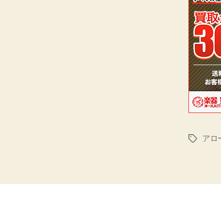
アロ
タ
グ