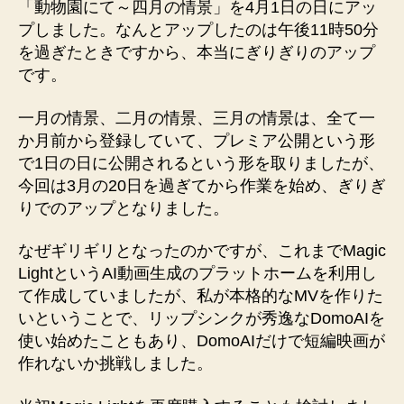
「動物園にて～四月の情景」を4月1日の日にアッ
天
プしました。なんとアップしたのは午後11時50分
王
を過ぎたときですから、本当にぎりぎりのアップ
寺
動
です。
物
園
一月の情景、二月の情景、三月の情景は、全て一
の
か月前から登録していて、プレミア公開という形
象
で1日の日に公開されるという形を取りましたが、
へ
今回は3月の20日を過ぎてから作業を始め、ぎりぎ
の
りでのアップとなりました。
なぜギリギリとなったのかですが、これまでMagic
LightというAI動画生成のプラットホームを利用し
て作成していましたが、私が本格的なMVを作りた
いということで、リップシンクが秀逸なDomoAIを
使い始めたこともあり、DomoAIだけで短編映画が
作れないか挑戦しました。