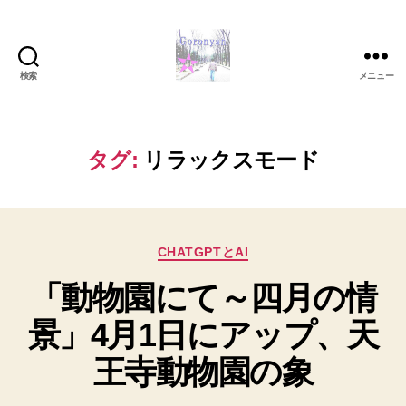
検索
メニュー
Goronyan
の
DTM
マ
タグ:
リラックスモード
イ
ン
ド
～
カ
音
CHATGPTとAI
テ
楽
「動物園にて～四月の情
ゴ
と
リ
日
景」4月1日にアップ、天
ー
常
の
王寺動物園の象
こ
と