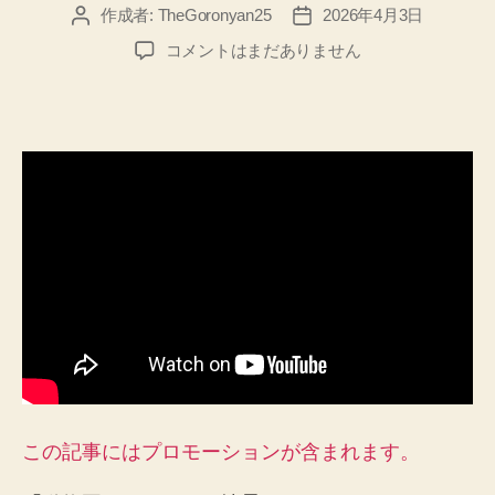
作成者:
TheGoronyan25
2026年4月3日
投
投
稿
稿
「動
コメントはまだありません
者
日
物
園
に
て
～
四
月
の
情
景」
4
月
1
日
に
ア
この記事にはプロモーションが含まれます。
ッ
プ、