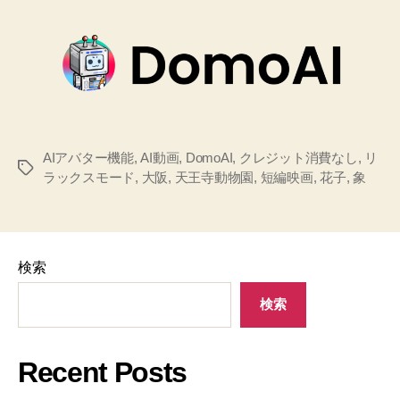
AIアバター機能
,
AI動画
,
DomoAI
,
クレジット消費なし
,
リ
タ
ラックスモード
,
大阪
,
天王寺動物園
,
短編映画
,
花子
,
象
グ
検索
検索
Recent Posts