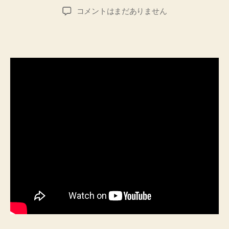
稿
稿
作
コメントはまだありません
者
日
曲
は
鼻
歌
か
ら、
有
名
な
曲
の
イ
ン
ト
ロ
を
イ
メ
ー