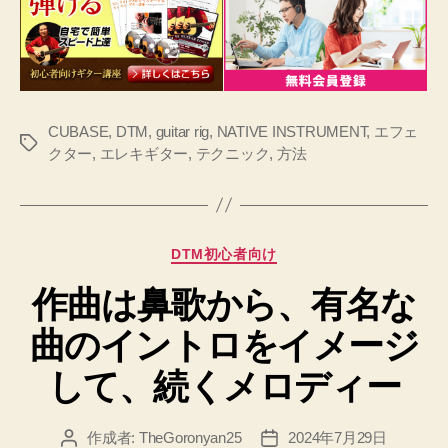
CUBASE
,
DTM
,
guitar rig
,
NATIVE INSTRUMENT
,
エフェ
タ
クター
,
エレキギター
,
テクニック
,
方法
グ
カ
DTM初心者向け
テ
作曲は鼻歌から、有名な
ゴ
リ
曲のイントロをイメージ
ー
して、続くメロディー
作成者:
TheGoronyan25
2024年7月29日
投
投