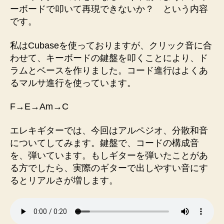
ーボードで叩いて再現できないか？ という内容
ル
ペ
です。
ジ
オ
私はCubaseを使っておりますが、クリック音に合
編】
わせて、キーボードの鍵盤を叩くことにより、ド
へ
ラムとベースを作りました。コード進行はよくあ
の
るマルサ進行を使っています。
F→E→Am→C
エレキギターでは、今回はアルペジオ、分散和音
についてしてみます。鍵盤で、コードの構成音
を、弾いています。もしギターを弾いたことがあ
る方でしたら、実際のギターで出しやすい音にす
るとリアルさが増します。