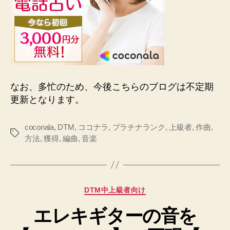
なお、多忙のため、今後こちらのブログは不定期
更新となります。
coconala
,
DTM
,
ココナラ
,
プラチナランク
,
上級者
,
作曲
,
タ
方法
,
獲得
,
編曲
,
音楽
グ
カ
DTM中上級者向け
テ
エレキギターの音を
ゴ
リ