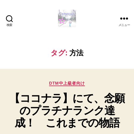
検索
メニュー
Goronyan
の
DTM
マ
タグ:
方法
イ
ン
ド
～
カ
音
DTM中上級者向け
テ
楽
【ココナラ】にて、念願
ゴ
と
リ
日
のプラチナランク達
ー
常
の
成！ これまでの物語
こ
と