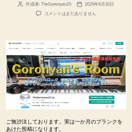
作成者:
TheGoronyan25
2025年6月10日
投
投
稿
稿
【コ
コメントはまだありません
者
日
コ
ナ
ラ】
に
て、
念
願
の
プ
ラ
チ
ナ
ラ
ン
ク
達
ご無沙汰しております。実は一か月のブランクを
成！
あけた投稿になります。
こ