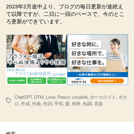
2023年2月途中より、ブログの毎日更新が途絶え
て以降ですが、二日に一回のペースで、今のとこ
ろ更新ができています。
ChatGPT
,
DTM
,
Love
,
Peace
,
vocaloid
,
ボーカロイド
,
ボカ
タ
ロ
,
作成
,
作曲
,
作詞
,
平和
,
愛
,
戦争
,
転調
,
音楽
グ
検索