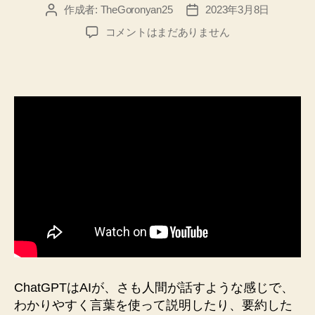
作成者:
TheGoronyan25
2023年3月8日
投
投
稿
稿
【ChatGPT】
コメントはまだありません
者
日
に
「Love&Peace」
の
題
名
で
歌
詞
を
書
か
せ
た
へ
の
ChatGPTはAIが、さも人間が話すような感じで、
わかりやすく言葉を使って説明したり、要約した