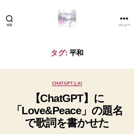
検索
メニュー
Goronyan
の
DTM
マ
タグ:
平和
イ
ン
ド
～
カ
音
CHATGPTとAI
テ
楽
【ChatGPT】に
ゴ
と
リ
日
「Love&Peace」の題名
ー
常
の
で歌詞を書かせた
こ
と