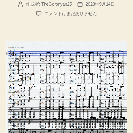
作成者:
TheGoronyan25
2023年9月14日
投
投
稿
稿
【Cubase】
コメントはまだありません
者
日
で
ピ
ア
ノ
の
楽
譜
を、
演
奏
か
ら
作
成
す
る
方
法