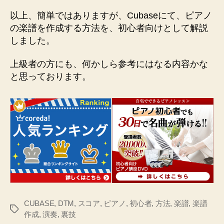
以上、簡単ではありますが、Cubaseにて、ピアノ
の楽譜を作成する方法を、初心者向けとして解説
しました。
上級者の方にも、何かしら参考にはなる内容かな
と思っております。
CUBASE
,
DTM
,
スコア
,
ピアノ
,
初心者
,
方法
,
楽譜
,
楽譜
タ
作成
,
演奏
,
裏技
グ