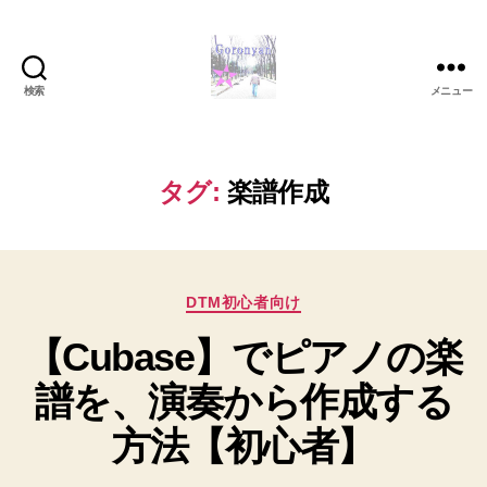
検索
メニュー
Goronyan
の
DTM
マ
タグ:
楽譜作成
イ
ン
ド
～
カ
音
DTM初心者向け
テ
楽
【Cubase】でピアノの楽
ゴ
と
リ
日
譜を、演奏から作成する
ー
常
の
方法【初心者】
こ
と