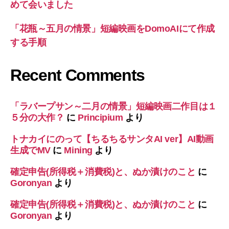
めて会いました
「花瓶～五月の情景」短編映画をDomoAIにて作成
する手順
Recent Comments
「ラバープサン～二月の情景」短編映画二作目は１
５分の大作？
に
Principium
より
トナカイにのって【ちるちるサンタAI ver】AI動画
生成でMV
に
Mining
より
確定申告(所得税＋消費税)と、ぬか漬けのこと
に
Goronyan
より
確定申告(所得税＋消費税)と、ぬか漬けのこと
に
Goronyan
より