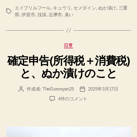
エイプリルフール
,
キュウリ
,
セメダイン
,
ぬか漬け
,
三重
タ
県
,
伊賀市
,
伐採
,
志摩市
,
臭い
グ
カ
日常
テ
確定申告(所得税＋消費税)
ゴ
リ
と、ぬか漬けのこと
ー
作成者:
TheGoronyan25
2025年3月17日
投
投
稿
稿
確
4件のコメント
者
日
定
申
告
(所
得