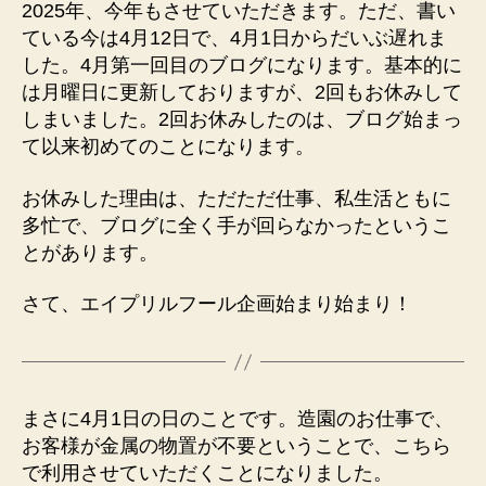
2025年、今年もさせていただきます。ただ、書い
プ
ている今は4月12日で、4月1日からだいぶ遅れま
リ
ル
した。4月第一回目のブログになります。基本的に
フ
は月曜日に更新しておりますが、2回もお休みして
ー
しまいました。2回お休みしたのは、ブログ始まっ
ル
て以来初めてのことになります。
企
画、
お休みした理由は、ただただ仕事、私生活ともに
今
多忙で、ブログに全く手が回らなかったというこ
年
とがあります。
も
し
ま
さて、エイプリルフール企画始まり始まり！
す！
へ
の
まさに4月1日の日のことです。造園のお仕事で、
お客様が金属の物置が不要ということで、こちら
で利用させていただくことになりました。