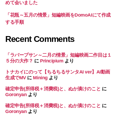
めて会いました
「花瓶～五月の情景」短編映画をDomoAIにて作成
する手順
Recent Comments
「ラバープサン～二月の情景」短編映画二作目は１
５分の大作？
に
Principium
より
トナカイにのって【ちるちるサンタAI ver】AI動画
生成でMV
に
Mining
より
確定申告(所得税＋消費税)と、ぬか漬けのこと
に
Goronyan
より
確定申告(所得税＋消費税)と、ぬか漬けのこと
に
Goronyan
より