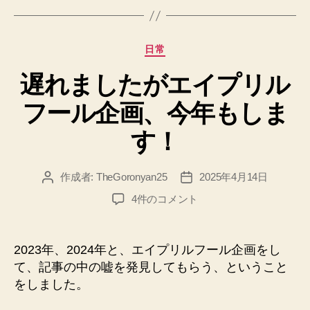
カ
日常
テ
遅れましたがエイプリル
ゴ
リ
フール企画、今年もしま
ー
す！
作成者:
TheGoronyan25
2025年4月14日
投
投
稿
稿
遅
4件のコメント
者
日
れ
ま
し
2023年、2024年と、エイプリルフール企画をし
た
て、記事の中の嘘を発見してもらう、ということ
が
をしました。
エ
イ