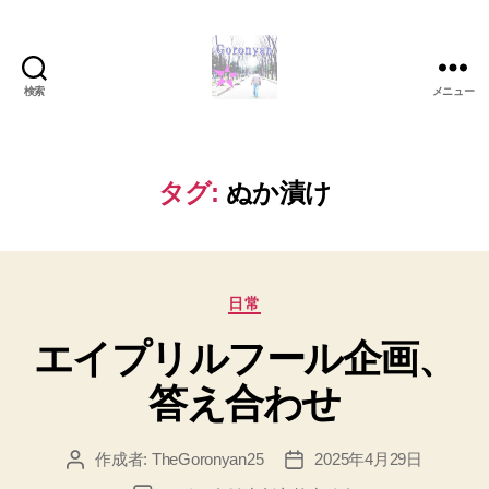
検索
メニュー
Goronyan
の
DTM
マ
タグ:
ぬか漬け
イ
ン
ド
～
カ
音
日常
テ
楽
エイプリルフール企画、
ゴ
と
リ
日
答え合わせ
ー
常
の
こ
作成者:
TheGoronyan25
2025年4月29日
投
投
と
稿
稿