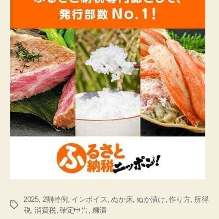
2025
,
2割特例
,
インボイス
,
ぬか床
,
ぬか漬け
,
作り方
,
所得
タ
税
,
消費税
,
確定申告
,
糠漬
グ