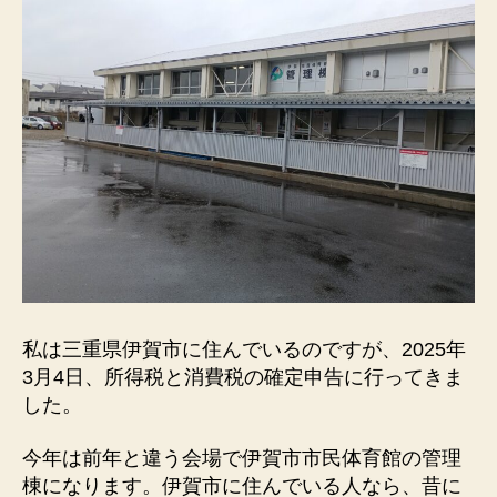
税
＋
消
費
税)
と、
ぬ
か
漬
け
の
こ
と
へ
の
私は三重県伊賀市に住んでいるのですが、2025年
3月4日、所得税と消費税の確定申告に行ってきま
した。
今年は前年と違う会場で伊賀市市民体育館の管理
棟になります。伊賀市に住んでいる人なら、昔に