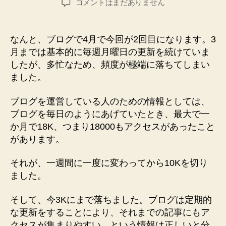
エ
コメントはまだありません
者
日
イ
プ
リ
なんと、ブログで4月で今回が2回目になります。3
ル
月までは基本的に毎週月曜日の更新を続けていま
フ
したが、多忙なため、頻度が極端に落ちてしまい
ー
ました。
ル
企
ブログを運営している人のための情報としては、
画、
答
ブログを毎日のようにあげていたとき、最大で一
え
か月で18K、つまり18000もアクセスがあったこと
合
があります。
わ
せ
それが、一週間に一度に変わってから10Kを切り
へ
ました。
の
そして、今3Kにまで落ちました。ブログは定期的
な更新をすることにより、それまでの記事にもア
クセスが集まりやすい、という情報は正しいと分