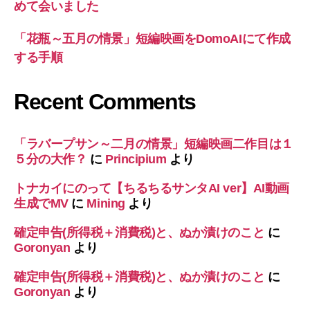
めて会いました
「花瓶～五月の情景」短編映画をDomoAIにて作成
する手順
Recent Comments
「ラバープサン～二月の情景」短編映画二作目は１
５分の大作？
に
Principium
より
トナカイにのって【ちるちるサンタAI ver】AI動画
生成でMV
に
Mining
より
確定申告(所得税＋消費税)と、ぬか漬けのこと
に
Goronyan
より
確定申告(所得税＋消費税)と、ぬか漬けのこと
に
Goronyan
より