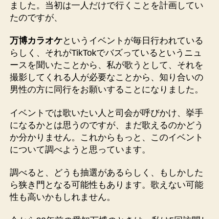
ました。当初は一人だけで行くことを計画してい
予
たのですが、
約、
パ
ビ
万博カラオケ
というイベントが毎日行われている
リ
らしく、それがTikTokでバズっているというニュ
オ
ースを聞いたことから、私が歌うとして、それを
ン
撮影してくれる人が必要なことから、知り合いの
予
男性の方に同行をお願いすることになりました。
約
へ
イベントでは歌いたい人と司会が呼びかけ、挙手
の
になるかとは思うのですが、まだ歌えるのかどう
か分かりません。これからもっと、このイベント
について調べようと思っています。
調べると、どうも抽選があるらしく、もしかした
ら狭き門となる可能性もあります。歌えない可能
性も高いかもしれません。