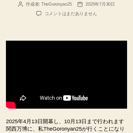
作成者:
TheGoronyan25
2025年7月30日
投
投
稿
稿
【関
コメントはまだありません
者
日
西
万
博】
に
行
く
た
め
に
必
要
な
こ
と、
チ
ケ
2025年4月13日開幕し、10月13日まで行われます
ッ
関西万博に、私TheGoronyan25が行くことになり
ト