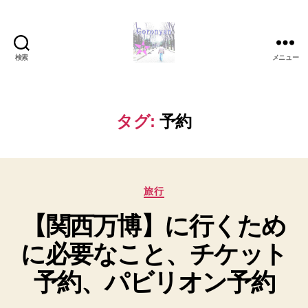
検索
メニュー
Goronyan
の
DTM
マ
タグ:
予約
イ
ン
ド
～
カ
音
旅行
テ
楽
【関西万博】に行くため
ゴ
と
リ
日
に必要なこと、チケット
ー
常
の
予約、パビリオン予約
こ
と