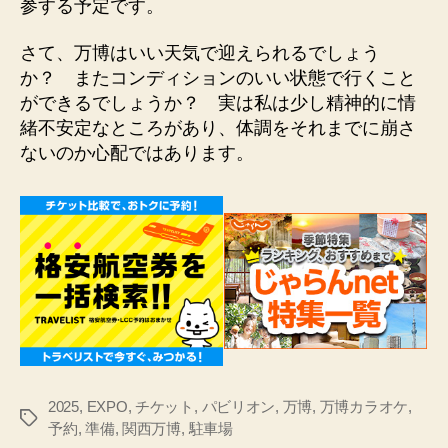
参する予定です。
さて、万博はいい天気で迎えられるでしょう
か？ またコンディションのいい状態で行くこと
ができるでしょうか？ 実は私は少し精神的に情
緒不安定なところがあり、体調をそれまでに崩さ
ないのか心配ではあります。
2025
,
EXPO
,
チケット
,
パビリオン
,
万博
,
万博カラオケ
,
タ
予約
,
準備
,
関西万博
,
駐車場
グ