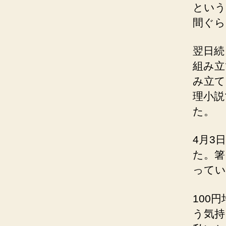
という
間ぐら
翌日続
組み立
み立て
理小説
た。
4月3
た。箸
ってい
100
う気持