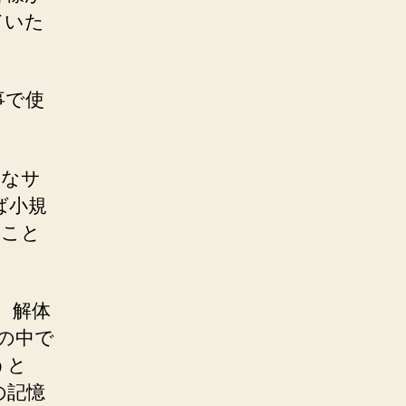
ていた
事で使
きなサ
ば小規
ること
。解体
の中で
うと
の記憶