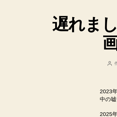
と
遅れま
投
稿
者
202
中の嘘
202