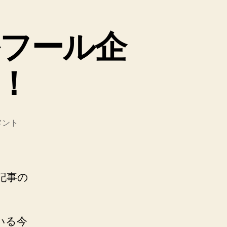
フール企
！
メント
記事の
いる今