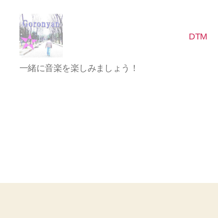
DTM
Goronyan
一緒に音楽を楽しみましょう！
の
DTM
マ
イ
ン
ド
～
音
楽
と
日
常
の
こ