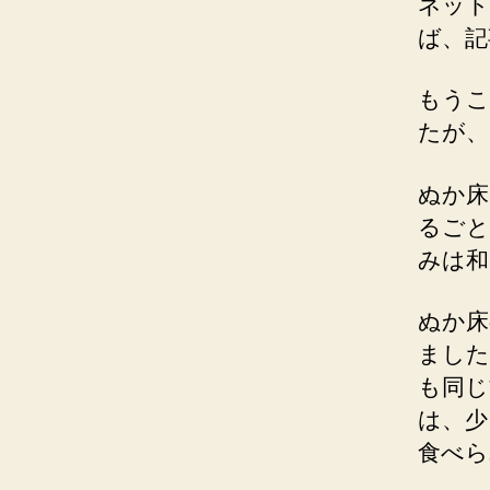
ネット
ば、記
もうこ
たが、
ぬか床
るごと
みは和
ぬか床
ました
も同じ
は、少
食べら