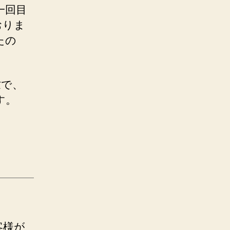
一回目
おりま
たの
忙で、
す。
客様が