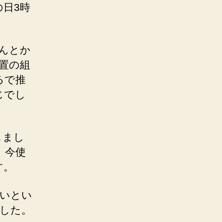
日3時
。
んとか
置の組
るで推
じでし
しまし
。今使
す。
たいとい
ました。