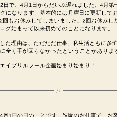
リ
12日で、4月1日からだいぶ遅れました。4月第
ル
グになります。基本的には月曜日に更新して
フ
2回もお休みしてしまいました。2回お休みし
ー
ログ始まって以来初めてのことになります。
ル
企
画、
した理由は、ただただ仕事、私生活ともに多
今
に全く手が回らなかったということがありま
年
も
エイプリルフール企画始まり始まり！
し
ま
す！
へ
の
4月1日の日のことです。造園のお仕事で、お