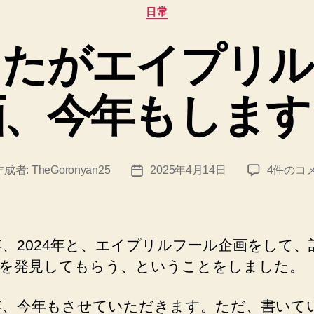
カ
日常
テ
ゴ
したがエイプリル
リ
ー
画、今年もします
遅
作成者:
TheGoronyan25
2025年4月14日
4件のコ
投
れ
稿
ま
日
し
た
3年、2024年と、エイプリルフール企画をして、
が
を発見してもらう、ということをしました。
エ
イ
5年、今年もさせていただきます。ただ、書いて
プ