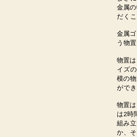
金属の
だくこ
金属ゴ
う物置
物置は
イズの
模の物
ができ
物置は
は2時
組み立
か、そ