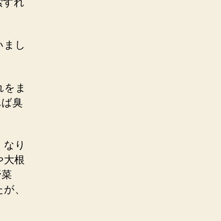
索すれ
いまし
れをま
れば臭
くなり
や大根
野菜
たが、