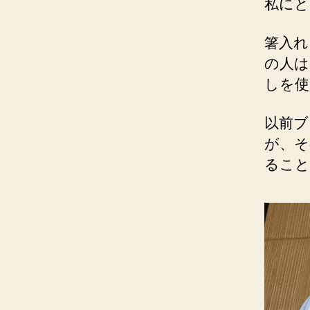
私にと
箸入れ
の人は
しを使
以前ブ
が、そ
ること