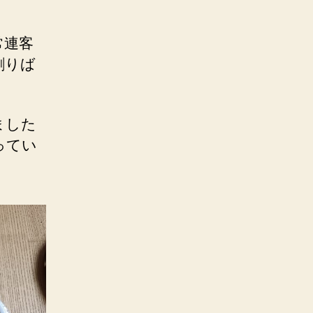
常連客
割りば
ました
ってい