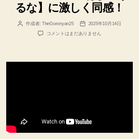
るな】に激しく同感！
作成者:
TheGoronyan25
2025年10月14日
投
投
稿
稿
プ
コメントはまだありません
者
日
ロ
の
作
曲
家
の
動
画
見
て、
【コ
ン
ペ
に
は