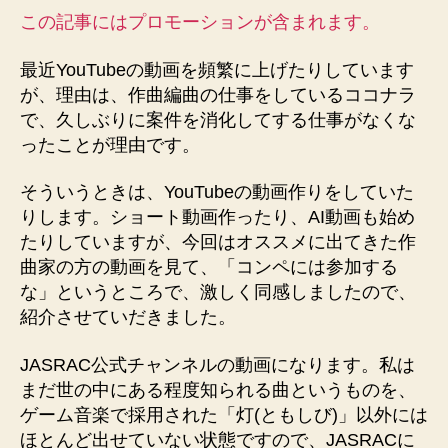
参
この記事にはプロモーションが含まれます。
加
す
最近YouTubeの動画を頻繁に上げたりしています
る
が、理由は、作曲編曲の仕事をしているココナラ
な】
で、久しぶりに案件を消化してする仕事がなくな
に
激
ったことが理由です。
し
く
そういうときは、YouTubeの動画作りをしていた
同
りします。ショート動画作ったり、AI動画も始め
感！
たりしていますが、今回はオススメに出てきた作
へ
曲家の方の動画を見て、「コンペには参加する
の
な」というところで、激しく同感しましたので、
紹介させていだきました。
JASRAC公式チャンネルの動画になります。私は
まだ世の中にある程度知られる曲というものを、
ゲーム音楽で採用された「灯(ともしび)」以外には
ほとんど出せていない状態ですので、JASRACに