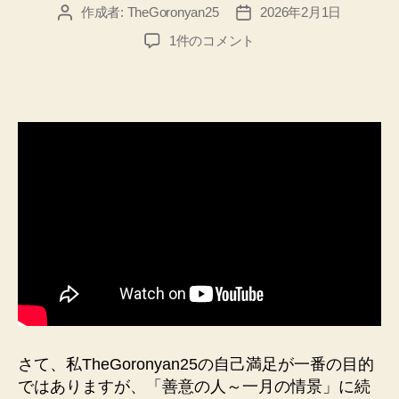
作成者:
TheGoronyan25
2026年2月1日
投
投
稿
稿
「ラ
1件のコメント
者
日
バ
ー
プ
サ
ン
～
二
月
の
情
景」
短
編
映
画
二
さて、私TheGoronyan25の自己満足が一番の目的
作
ではありますが、「善意の人～一月の情景」に続
目