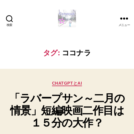
検索
メニュー
Goronyan
の
DTM
マ
タグ:
ココナラ
イ
ン
ド
～
カ
音
CHATGPTとAI
テ
楽
「ラバープサン～二月の
ゴ
と
リ
日
情景」短編映画二作目は
ー
常
の
１５分の大作？
こ
と