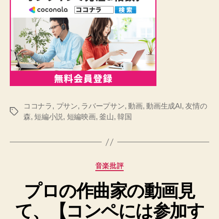
ココナラ
,
プサン
,
ラバープサン
,
動画
,
動画生成AI
,
友情の
タ
森
,
短編小説
,
短編映画
,
釜山
,
韓国
グ
カ
音楽批評
テ
プロの作曲家の動画見
ゴ
リ
て、【コンペには参加す
ー