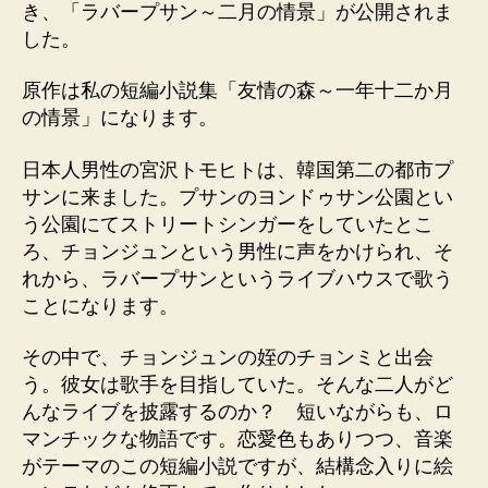
き、「ラバープサン～二月の情景」が公開されま
は
した。
１
５
分
原作は私の短編小説集「友情の森～一年十二か月
の
の情景」になります。
大
作？
日本人男性の宮沢トモヒトは、韓国第二の都市プ
へ
サンに来ました。プサンのヨンドゥサン公園とい
の
う公園にてストリートシンガーをしていたとこ
ろ、チョンジュンという男性に声をかけられ、そ
れから、ラバープサンというライブハウスで歌う
ことになります。
その中で、チョンジュンの姪のチョンミと出会
う。彼女は歌手を目指していた。そんな二人がど
んなライブを披露するのか？ 短いながらも、ロ
マンチックな物語です。恋愛色もありつつ、音楽
がテーマのこの短編小説ですが、結構念入りに絵