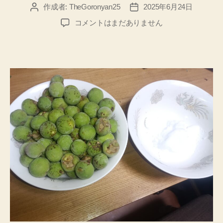
作成者:
TheGoronyan25
2025年6月24日
投
投
稿
稿
【ヤ
コメントはまだありません
者
日
フ
ー
知
恵
袋】
初
挑
戦！
梅
干
し
の
作
り
方
に
つ
い