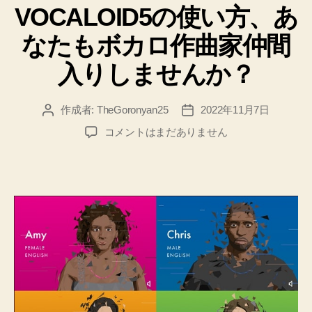
VOCALOID5の使い方、あ
ゴ
リ
なたもボカロ作曲家仲間
ー
入りしませんか？
作成者:
TheGoronyan25
2022年11月7日
投
投
稿
稿
VOCALOID5
コメントはまだありません
者
日
の
使
い
方、
あ
な
た
も
ボ
カ
ロ