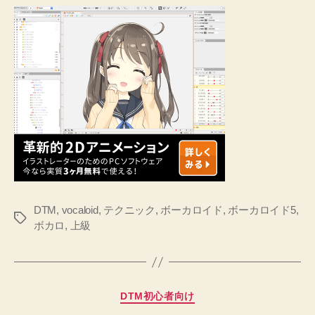
DTM
,
vocaloid
,
テクニック
,
ボーカロイド
,
ボーカロイド5
,
タ
ボカロ
,
上級
グ
カ
DTM初心者向け
テ