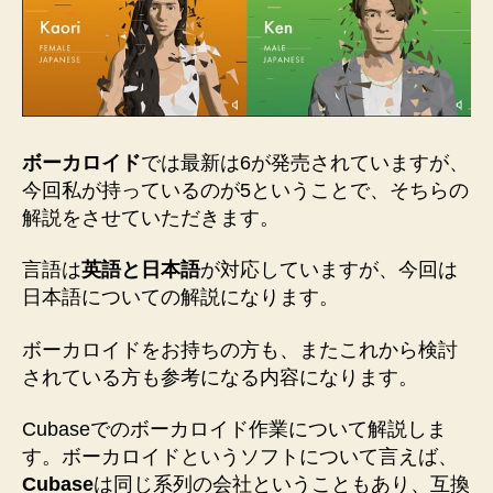
作
曲
家
仲
間
入
り
ボーカロイド
では最新は6が発売されていますが、
し
今回私が持っているのが5ということで、そちらの
ま
解説をさせていただきます。
せ
ん
言語は
英語と日本語
が対応していますが、今回は
か？
へ
日本語についての解説になります。
の
ボーカロイドをお持ちの方も、またこれから検討
されている方も参考になる内容になります。
Cubaseでのボーカロイド作業について解説しま
す。ボーカロイドというソフトについて言えば、
Cubase
は同じ系列の会社ということもあり、互換