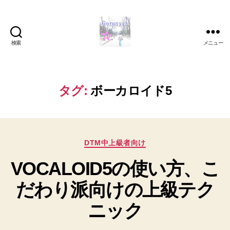
検索
メニュー
Goronyan
の
DTM
マ
タグ:
ボーカロイド5
イ
ン
ド
～
カ
音
DTM中上級者向け
テ
楽
VOCALOID5の使い方、こ
ゴ
と
リ
日
だわり派向けの上級テク
ー
常
の
ニック
こ
と