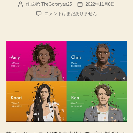
作成者:
TheGoronyan25
2022年11月8日
投
投
稿
稿
VOCALOID5
コメントはまだありません
者
日
の
使
い
方、
こ
だ
わ
り
派
向
け
の
上
級
テ
ク
ニ
ッ