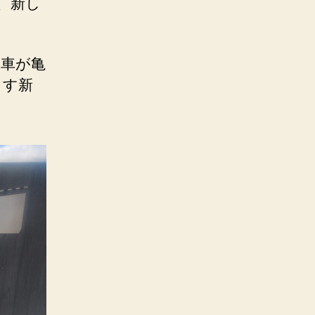
、新し
ル車が亀
ます新