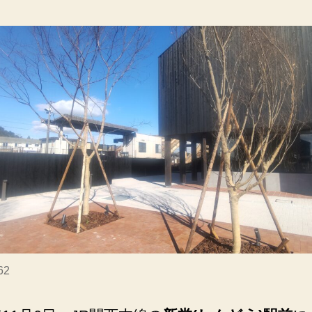
新
堂
駅
前
に、
図
書
館
が
誕
生！
2
万
冊
の
本
62
と、
く