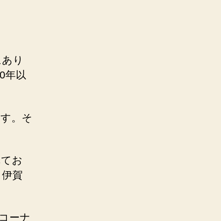
にあり
0年以
ます。そ
れてお
、伊賀
のコーナ