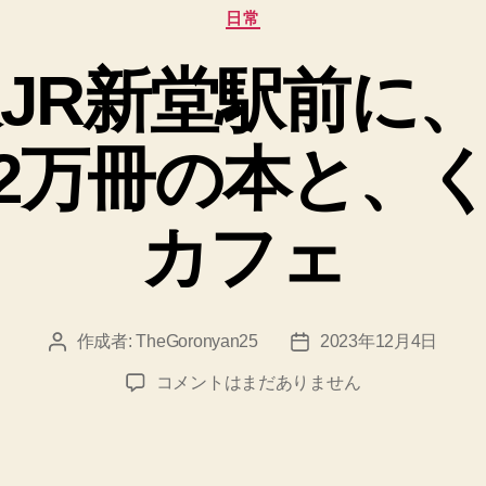
カ
日常
テ
ゴ
JR新堂駅前に
リ
ー
2万冊の本と、
カフェ
作成者:
TheGoronyan25
2023年12月4日
投
投
稿
稿
関
コメントはまだありません
者
日
西
本
線
JR