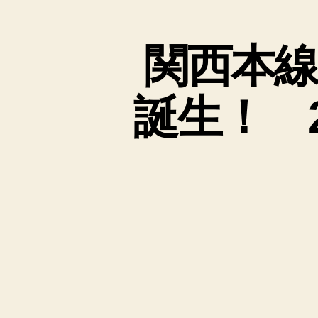
と
関西本線
誕生！ 