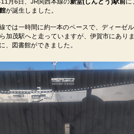
3年11月6日、JR関西本線の
新堂(しんどう)駅前
に
つ
館
が誕生しました。
ろ
ぎ
の
線では一時間に約一本のペースで、ディーゼ
カ
ら加茂駅へと走っていますが、伊賀市にあり
フ
に、図書館ができました。
ェ
へ
の