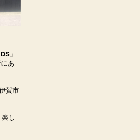
RDS
」
所にあ
伊賀市
、楽し