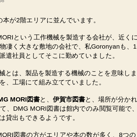
58
の本が2階エリアに並んでいます。
 MORIという工作機械を製造する会社が、近く
物凄く大きな敷地の会社で、私Goronyanも、1
派遣社員としてそこに勤めていました。
械とは、製品を製造する機械のことを意味し
を、工場にて組み立てていました。
MG MORI図書
と、
伊賀市図書
と、場所が分か
て、DMG MORI図書は館内でのみ閲覧可能で
は貸出もできるようです。
 MORI図書の方がエリアや本の数が多く、8つ