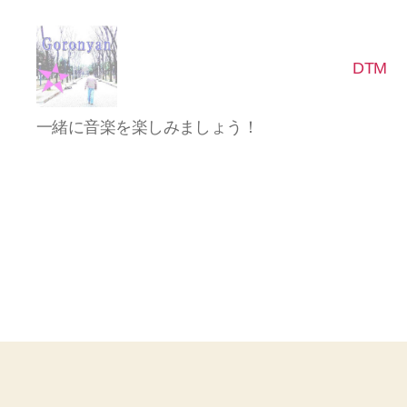
DTM
Goronyan
一緒に音楽を楽しみましょう！
の
DTM
マ
イ
ン
ド
～
音
楽
と
日
常
の
こ