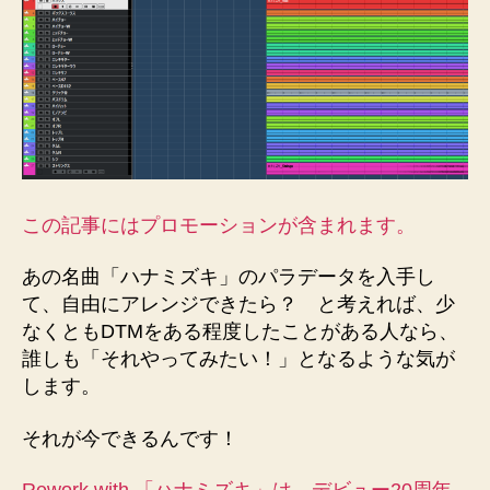
の
パ
ラ
デ
ー
タ
を
入
手
し
この記事にはプロモーションが含まれます。
て
自
あの名曲「ハナミズキ」のパラデータを入手し
由
て、自由にアレンジできたら？ と考えれば、少
に
なくともDTMをある程度したことがある人なら、
編
誰しも「それやってみたい！」となるような気が
曲
します。
し
て
それが今できるんです！
配
信
可