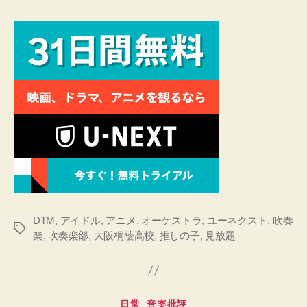
DTM
,
アイドル
,
アニメ
,
オーケストラ
,
ユーネクスト
,
吹奏
タ
楽
,
吹奏楽部
,
大阪桐蔭高校
,
推しの子
,
見放題
グ
カ
日常
音楽批評