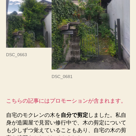
定
し
て
み
た！
年
金
相
DSC_0663
談
に
行
っ
DSC_0681
て
き
ま
こちらの記事にはプロモーションが含まれます。
し
た！
自宅のモクレンの木を
自分で剪定
しました。私自
へ
の
身が造園屋で見習い修行中で、木の剪定について
も少しずつ覚えていることもあり、自宅の木の剪