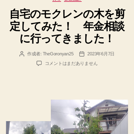
テ
自宅のモクレンの木を剪
ゴ
リ
定してみた！ 年金相談
ー
に行ってきました！
作成者:
TheGoronyan25
2023年6月7日
投
投
稿
稿
自
コメントはまだありません
者
日
宅
の
モ
ク
レ
ン
の
木
を
剪