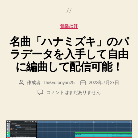
カ
音楽批評
テ
名曲「ハナミズキ」のパ
ゴ
リ
ラデータを入手して自由
ー
に編曲して配信可能！
作成者:
TheGoronyan25
2023年7月27日
投
投
稿
稿
名
コメントはまだありません
者
日
曲
「ハ
ナ
ミ
ズ
キ」