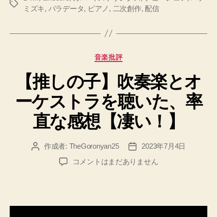
タ
ミズキ
,
パラデータ
,
ピアノ
,
二次創作
,
配信
グ
カ
音楽批評
テ
【推しの子】吹奏楽とオ
ゴ
リ
ーケストラを聴いた、率
ー
直な感想【凄い！】
作成者:
TheGoronyan25
2023年7月4日
投
投
稿
稿
【推
コメントはまだありません
者
日
し
の
子】
吹
奏