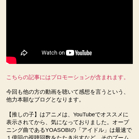
楽
と
オ
ー
ケ
ス
ト
ラ
を
聴
い
こちらの記事にはプロモーションが含まれます。
た、
率
今回も他の方の動画を聴いて感想を言うという、
直
他力本願なブログとなります。
な
感
【推しの子】はアニメは、YouTubeでオススメに
想
【凄
表示されてから、気になっておりました。オープ
い！】
ニング曲であるYOASOBIの「アイドル」は最速で
へ
１億回の視聴回数をたたき出すなど、そのブーム