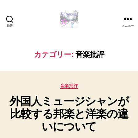
検索
メニュー
Goronyan
の
DTM
マ
カテゴリー:
音楽批評
イ
ン
ド
～
カ
音
音楽批評
テ
楽
外国人ミュージシャンが
ゴ
と
リ
日
比較する邦楽と洋楽の違
ー
常
の
いについて
こ
と