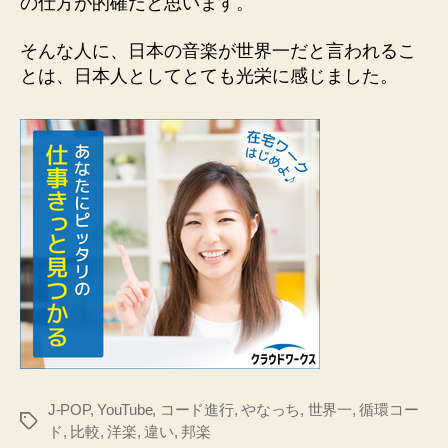
の仕方が的確だと思います。
そんな人に、日本の音楽が世界一だと言われるこ
とは、日本人としてとても光栄に感じました。
J-POP
,
YouTube
,
コード進行
,
やなっち
,
世界一
,
循環コー
タ
ド
,
比較
,
洋楽
,
違い
,
邦楽
グ