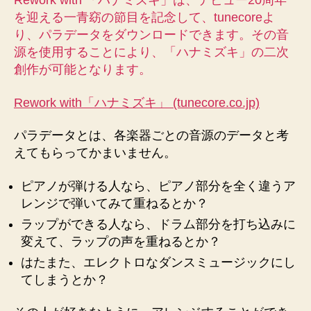
Rework with 「ハナミズキ」は、デビュー20周年
能！
を迎える一青窈の節目を記念して、tunecoreよ
へ
り、パラデータをダウンロードできます。その音
の
源を使用することにより、「ハナミズキ」の二次
創作が可能となります。
Rework with「ハナミズキ」 (tunecore.co.jp)
パラデータとは、各楽器ごとの音源のデータと考
えてもらってかまいません。
ピアノが弾ける人なら、ピアノ部分を全く違うア
レンジで弾いてみて重ねるとか？
ラップができる人なら、ドラム部分を打ち込みに
変えて、ラップの声を重ねるとか？
はたまた、エレクトロなダンスミュージックにし
てしまうとか？