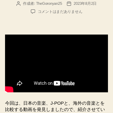
作成者:
TheGoronyan25
2023年8月2日
投
投
稿
稿
外
コメントはまだありません
者
日
国
人
ミ
ュ
ー
ジ
シ
ャ
ン
が
比
較
す
る
邦
楽
今回は、日本の音楽、J-POPと、海外の音楽とを
と
比較する動画を発見しましたので、紹介させてい
洋