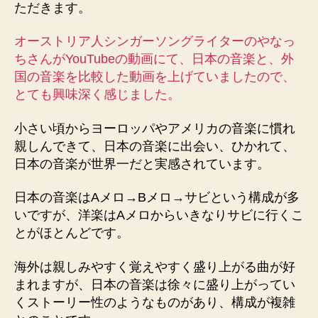
ただきます。
楽
の
オーストリア人シンガーソングライターのやなっ
違
い
ちさんがYouTubeの動画にて、日本の音楽と、外
に
国の音楽を比較した動画を上げていましたので、
つ
とても興味深く感じました。
い
て
小さい頃からヨーロッパやアメリカの音楽に慣れ
へ
親しんできて、日本の音楽に出会い、ひかれて、
の
日本の音楽が世界一だと実感されています。
日本の音楽はAメロ→Bメロ→サビという構成が多
いですが、洋楽はAメロからいきなりサビに行くこ
とがほとんどです。
海外は親しみやすく覚えやすく盛り上がる曲が好
まれますが、日本の音楽は徐々に盛り上がってい
くストーリー性のようなものがあり、構成が複雑